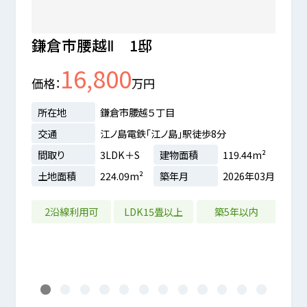
鎌倉市腰越Ⅱ 1邸
片瀬
16,800
価格
万円
価格
所在地
鎌倉市腰越５丁目
所在
交通
江ノ島電鉄「江ノ島」駅徒歩8分
交通
間取り
3LDK＋S
建物面積
119.44m²
間取
倉湖畔
土地面積
224.09m²
築年月
2026年03月
土地
14m²
2沿線利用可
LDK15畳以上
築5年以内
築
2年09月
1
2
3
4
5
6
7
8
9
10
11
12