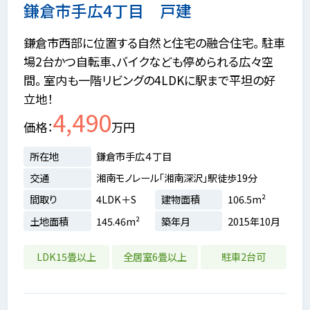
鎌倉市手広4丁目 戸建
鎌倉市西部に位置する自然と住宅の融合住宅。 駐車
場2台かつ自転車、バイクなども停められる広々空
間。 室内も一階リビングの4LDKに駅まで平坦の好
立地！
4,490
価格
万円
所在地
鎌倉市手広４丁目
交通
湘南モノレール「湘南深沢」駅徒歩19分
間取り
4LDK＋S
建物面積
106.5m²
土地面積
145.46m²
築年月
2015年10月
LDK15畳以上
全居室6畳以上
駐車2台可