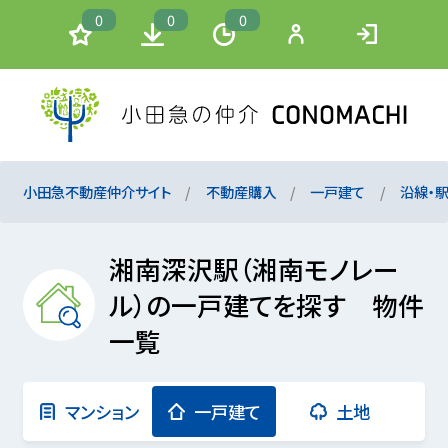
0
0
0
小田急不動産仲介サイト
不動産購入
一戸建て
沿線・
湘南深沢駅（湘南モノレー
ル）の一戸建てを探す 物件
一覧
マンション
一戸建て
土地