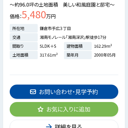
～約96.0坪の土地面積 美しい和風庭園と邸宅～
5,480
価格
万円
所在地
鎌倉市手広３丁目
交通
湘南モノレール「湘南深沢」駅徒歩17分
間取り
5LDK＋S
建物面積
162.29m²
土地面積
317.61m²
築年月
2000年05月
お問い合わせ・見学予約
お気に入りに追加
詳細を見る