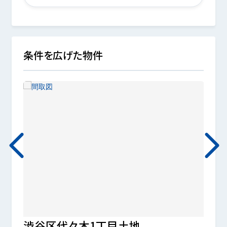
条件を広げた物件
渋谷区代々木1丁目土地
杉並