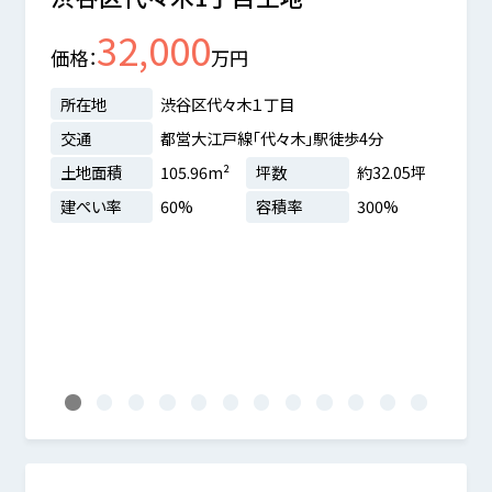
32,000
価格
万円
価格
所在地
渋谷区代々木１丁目
所在
交通
都営大江戸線「代々木」駅徒歩4分
交通
土地面積
105.96m²
坪数
約32.05坪
土地
二丁目
建ぺい率
60%
容積率
300%
建ぺ
.26坪
%
譲地内
1
2
3
4
5
6
7
8
9
10
11
12