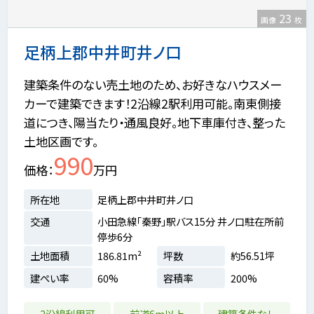
23
画像
枚
足柄上郡中井町井ノ口
建築条件のない売土地のため、お好きなハウスメー
カーで建築できます！2沿線2駅利用可能。南東側接
道につき、陽当たり・通風良好。地下車庫付き、整った
土地区画です。
990
価格
万円
所在地
足柄上郡中井町井ノ口
交通
小田急線「秦野」駅バス15分 井ノ口駐在所前
停歩6分
土地面積
186.81m²
坪数
約56.51坪
建ぺい率
60%
容積率
200%
2沿線利用可
前道6m以上
建築条件なし