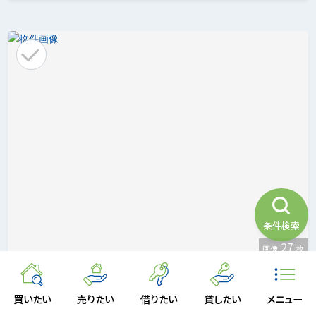
条件検索
27
画像
枚
鵠沼藤が谷4丁目 土地 Ｇ区画
買いたい
売りたい
借りたい
貸したい
メニュー
江ノ島電鉄線「柳小路」駅徒歩約１分 鵠沼藤が谷４