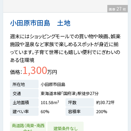
27
画像
枚
小田原市田島 土地
週末にはショッピングモールでの買い物や映画、娯楽
施設や温泉など家族で楽しめるスポットが身近に揃
っています。子育て世帯にも嬉しい便利でにぎわいの
ある住環境
1,300
価格
万円
所在地
小田原市田島
交通
東海道本線「国府津」駅徒歩27分
土地面積
101.58m²
坪数
約30.72坪
建ぺい率
60%
容積率
200%
南道路（南東・南西
建築条件なし