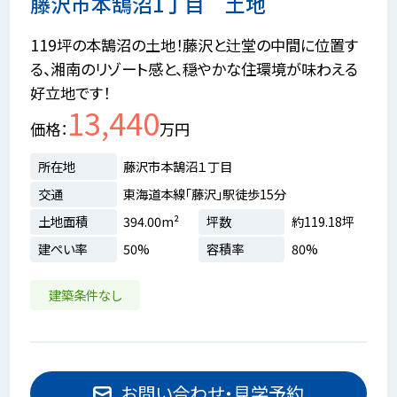
藤沢市本鵠沼1丁目 土地
119坪の本鵠沼の土地！藤沢と辻堂の中間に位置す
る、湘南のリゾート感と、穏やかな住環境が味わえる
好立地です！
13,440
価格
万円
所在地
藤沢市本鵠沼１丁目
交通
東海道本線「藤沢」駅徒歩15分
土地面積
394.00m²
坪数
約119.18坪
建ぺい率
50%
容積率
80%
建築条件なし
お問い合わせ・見学予約