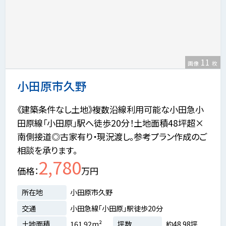
11
画像
枚
小田原市久野
《建築条件なし土地》複数沿線利用可能な小田急小
田原線「小田原」駅へ徒歩20分！土地面積48坪超×
南側接道◎古家有り・現況渡し。参考プラン作成のご
相談を承ります。
2,780
価格
万円
所在地
小田原市久野
交通
小田急線「小田原」駅徒歩20分
土地面積
161.92m²
坪数
約48.98坪