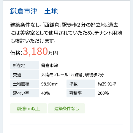
鎌倉市津 土地
建築条件なし。「西鎌倉」駅徒歩２分の好立地。過去
には美容室として使用されていたため、テナント用地
も検討いただけます。
3,180
価格
万円
所在地
鎌倉市津
交通
湘南モノレール「西鎌倉」駅徒歩2分
土地面積
98.90m²
坪数
約29.91坪
建ぺい率
40%
容積率
200%
前道6m以上
建築条件なし