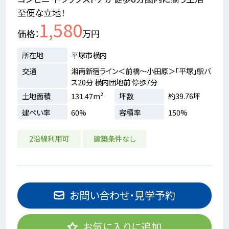
至便な立地！
1,580
価格
万円
所在地
平塚市横内
交通
湘南新宿ライン＜前橋～小田原＞「平塚」駅バ
ス20分 横内団地前 停歩7分
土地面積
131.47m²
坪数
約39.76坪
建ぺい率
60%
容積率
150%
2沿線利用可
建築条件なし
お問い合わせ・見学予約
お気に入りに追加