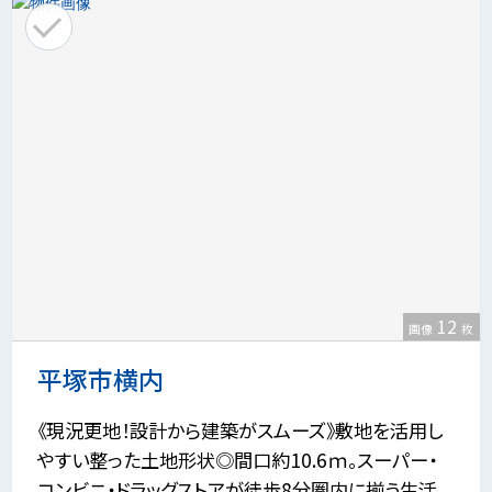
12
画像
枚
平塚市横内
《現況更地！設計から建築がスムーズ》敷地を活用し
やすい整った土地形状◎間口約10.6ｍ。スーパー・
コンビニ・ドラッグストアが徒歩8分圏内に揃う生活