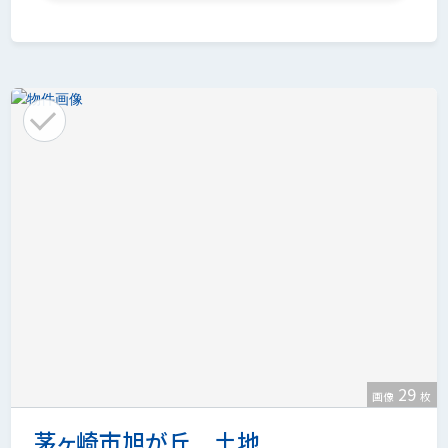
29
画像
枚
茅ヶ崎市旭が丘 土地