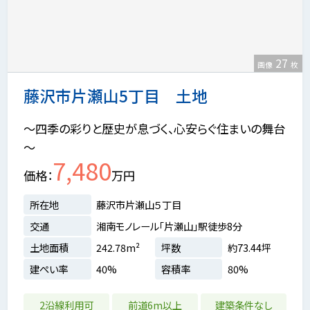
27
画像
枚
藤沢市片瀬山5丁目 土地
～四季の彩りと歴史が息づく、心安らぐ住まいの舞台
～
7,480
価格
万円
所在地
藤沢市片瀬山５丁目
交通
湘南モノレール「片瀬山」駅徒歩8分
土地面積
242.78m²
坪数
約73.44坪
建ぺい率
40%
容積率
80%
2沿線利用可
前道6m以上
建築条件なし