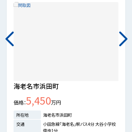
海老名市浜田町
海老
5,450
価格
万円
価格
所在地
海老名市浜田町
所在
交通
小田急線「海老名」駅バス4分 大谷小学校
交通
停歩1分