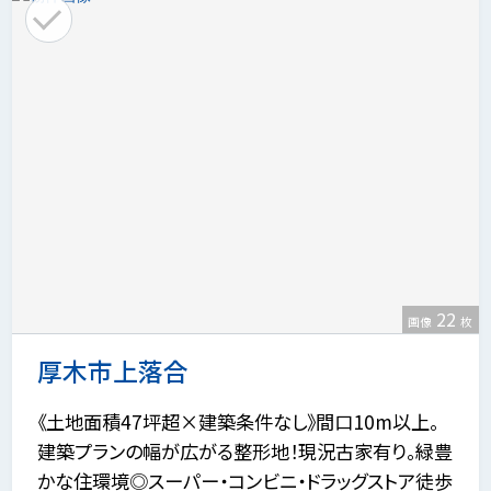
22
画像
枚
厚木市上落合
《土地面積47坪超×建築条件なし》間口10m以上。
建築プランの幅が広がる整形地！現況古家有り。緑豊
かな住環境◎スーパー・コンビニ・ドラッグストア徒歩