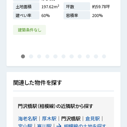
土地
土地面積
197.62m²
坪数
約59.78坪
建ぺ
.35坪
建ぺい率
60%
容積率
200%
%
2沿
建築条件なし
1
2
3
4
5
6
7
8
9
10
11
関連した物件を探す
門沢橋駅（相模線）の近隣駅から探す
海老名駅
厚木駅
門沢橋駅
倉見駅
宮山駅
寒川駅
相模線の土地を探す