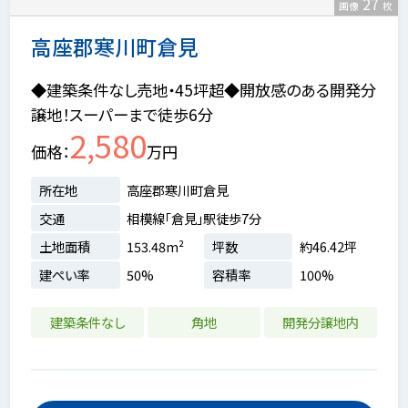
27
画像
枚
高座郡寒川町倉見
◆建築条件なし売地・45坪超◆開放感のある開発分
譲地！スーパーまで徒歩6分
2,580
価格
万円
所在地
高座郡寒川町倉見
交通
相模線「倉見」駅徒歩7分
土地面積
153.48m²
坪数
約46.42坪
建ぺい率
50%
容積率
100%
建築条件なし
角地
開発分譲地内