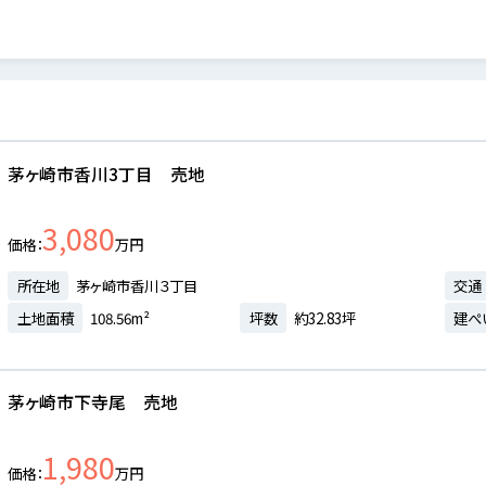
茅ヶ崎市香川3丁目 売地
3,080
価格
万円
所在地
茅ヶ崎市香川３丁目
交通
土地面積
108.56m²
坪数
約32.83坪
建ぺ
茅ヶ崎市下寺尾 売地
1,980
価格
万円