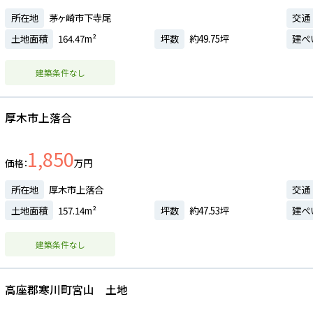
所在地
茅ヶ崎市下寺尾
交通
土地面積
164.47m²
坪数
約49.75坪
建ぺ
建築条件なし
厚木市上落合
1,850
価格
万円
所在地
厚木市上落合
交通
土地面積
157.14m²
坪数
約47.53坪
建ぺ
建築条件なし
高座郡寒川町宮山 土地