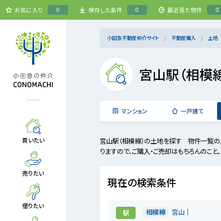
0
0
0
お気に入り
保存した条件
最近見た物件
小田急不動産仲介サイト
不動産購入
土地
宮山駅（相模
マンション
一戸建て
宮山駅（相模線）の土地を探す 物件一覧の
買いたい
りますので、ご購入・ご売却はもちろんのこと
売りたい
現在の検索条件
借りたい
相模線
宮山
駅