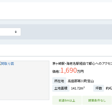
茅ヶ崎駅・海老名駅経由で都心へのアクセ
1,690
価格
万円
所在地
高座郡寒川町宮山
土地面積
141.72m²
坪数
約42
前道6m以上
建築条件なし