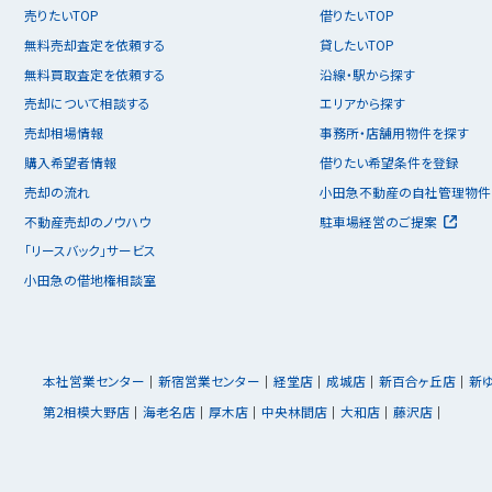
売りたいTOP
借りたいTOP
無料売却査定を依頼する
貸したいTOP
無料買取査定を依頼する
沿線・駅から探す
売却について相談する
エリアから探す
売却相場情報
事務所・店舗用物件を探す
購入希望者情報
借りたい希望条件を登録
売却の流れ
小田急不動産の自社管理物件
不動産売却のノウハウ
駐車場経営のご提案
「リースバック」サービス
小田急の借地権相談室
本社営業センター
新宿営業センター
経堂店
成城店
新百合ヶ丘店
新
第2相模大野店
海老名店
厚木店
中央林間店
大和店
藤沢店