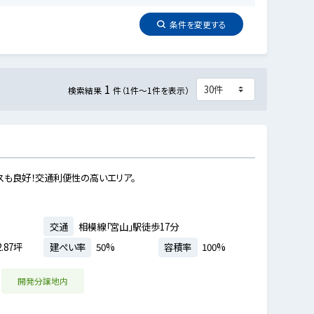
条件を
変更
する
1
検索結果
件（1件～1件を表示）
スも良好！交通利便性の高いエリア。
交通
相模線「宮山」駅徒歩17分
.87坪
建ぺい率
50%
容積率
100%
開発分譲地内