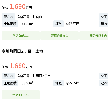
1,690
価格
万円
所在地
高座郡寒川町宮山
交通
土地面積
141.72m²
坪数
約42.87坪
建ぺ
前道6m以上
建築条件なし
開発分譲地内
寒川町岡田２丁目 土地
1,680
価格
万円
所在地
高座郡寒川町岡田２丁目
交通
土地面積
183.00m²
坪数
約55.35坪
建ぺ
建築条件なし