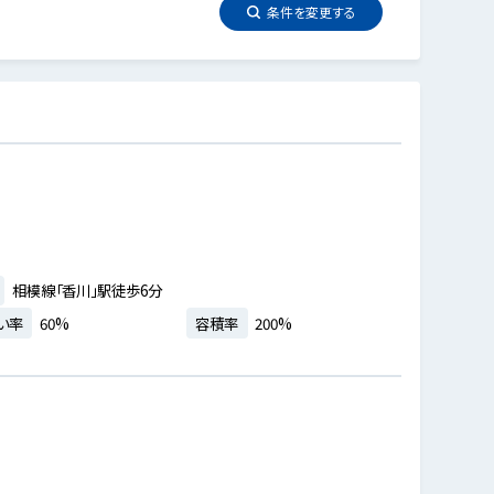
条件を
変更
する
相模線「香川」駅徒歩6分
い率
60%
容積率
200%