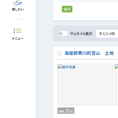
条件
貸したい
サムネイル表示
メニュー
高座郡寒川町宮山 土地
29
画像
枚