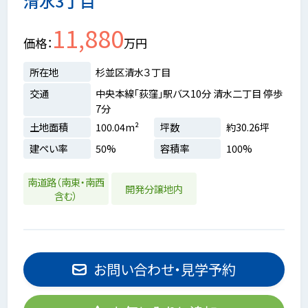
清水3丁目
11,880
価格
万円
所在地
杉並区清水３丁目
交通
中央本線「荻窪」駅バス10分 清水二丁目 停歩
7分
土地面積
100.04m²
坪数
約30.26坪
建ぺい率
50%
容積率
100%
南道路（南東・南西
開発分譲地内
含む）
お問い合わせ・見学予約