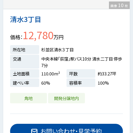
10
画像
枚
清水3丁目
12,780
価格
万円
所在地
杉並区清水３丁目
交通
中央本線「荻窪」駅バス10分 清水二丁目 停歩
7分
土地面積
110.00m²
坪数
約33.27坪
建ぺい率
60%
容積率
100%
角地
開発分譲地内
お問い合わせ・見学予約