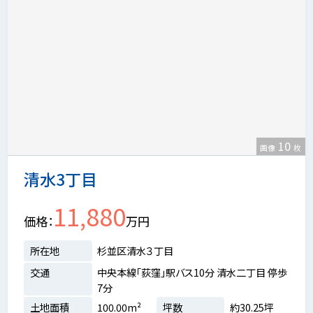
10
画像
枚
清水3丁目
11,880
価格
万円
所在地
杉並区清水３丁目
交通
中央本線「荻窪」駅バス10分 清水二丁目 停歩
7分
土地面積
100.00m²
坪数
約30.25坪