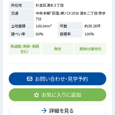
所在地
杉並区清水３丁目
交通
中央本線「荻窪」駅バス10分 清水二丁目 停歩
7分
土地面積
100.04m²
坪数
約30.26坪
建ぺい率
60%
容積率
100%
南道路（南東・南西
角地
開発分譲地内
含む）
お問い合わせ・見学予約
お気に入りに追加
詳細を見る