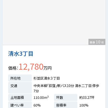
10
画像
枚
清水3丁目
12,780
価格
万円
所在地
杉並区清水３丁目
交通
中央本線「荻窪」駅バス10分 清水二丁目 停歩
7分
土地面積
110.00m²
坪数
約33.27坪
建ぺい率
60%
容積率
100%