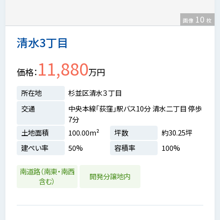
10
画像
枚
清水3丁目
11,880
価格
万円
所在地
杉並区清水３丁目
交通
中央本線「荻窪」駅バス10分 清水二丁目 停歩
7分
土地面積
100.00m²
坪数
約30.25坪
建ぺい率
50%
容積率
100%
南道路（南東・南西
開発分譲地内
含む）