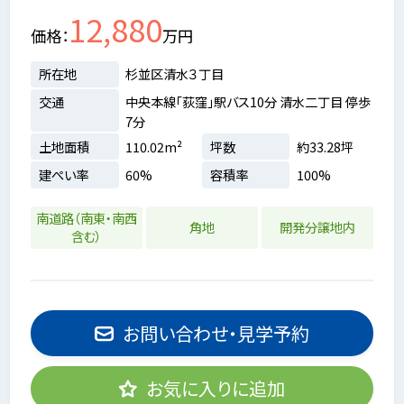
12,880
価格
万円
所在地
杉並区清水３丁目
交通
中央本線「荻窪」駅バス10分 清水二丁目 停歩
7分
土地面積
110.02m²
坪数
約33.28坪
建ぺい率
60%
容積率
100%
南道路（南東・南西
角地
開発分譲地内
含む）
お問い合わせ・見学予約
お気に入りに追加