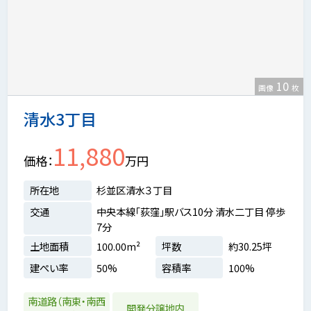
10
画像
枚
清水3丁目
11,880
価格
万円
所在地
杉並区清水３丁目
交通
中央本線「荻窪」駅バス10分 清水二丁目 停歩
7分
土地面積
100.00m²
坪数
約30.25坪
建ぺい率
50%
容積率
100%
南道路（南東・南西
開発分譲地内