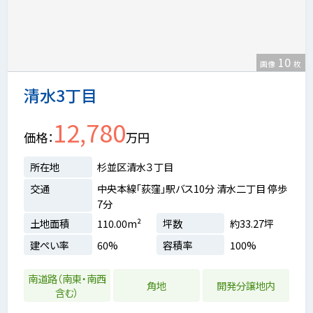
10
画像
枚
清水3丁目
12,780
価格
万円
所在地
杉並区清水３丁目
交通
中央本線「荻窪」駅バス10分 清水二丁目 停歩
7分
土地面積
110.00m²
坪数
約33.27坪
建ぺい率
60%
容積率
100%
南道路（南東・南西
角地
開発分譲地内
含む）