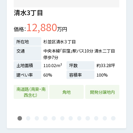
清水3丁目
清水
12,880
価格
万円
価格
所在地
杉並区清水３丁目
所在
交通
中央本線「荻窪」駅バス10分 清水二丁目
交通
停歩7分
二丁目
土地面積
110.02m²
坪数
約33.28坪
土地
建ぺい率
60%
容積率
100%
建ぺ
.96坪
%
南道路（南東・南
南道
角地
開発分譲地内
西含む）
1
2
3
4
5
6
7
8
9
10
11
12