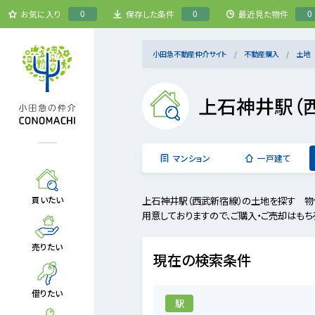
0
0
0
お気に入り
保存した条件
最近見た物件
小田急不動産仲介サイト
不動産購入
土地
上石神井駅（
マンション
一戸建て
上石神井駅（西武新宿線）の土地を探す 物
買いたい
用意しておりますので、ご購入・ご売却はもち
売りたい
現在の検索条件
借りたい
駅