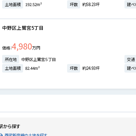
土地面積
192.52m²
坪数
約58.23坪
建ぺ
中野区上鷺宮5丁目
4,980
価格
万円
所在地
中野区上鷺宮５丁目
交通
土地面積
82.44m²
坪数
約24.93坪
建ぺ
駅から探す
西武新宿線の土地を探す