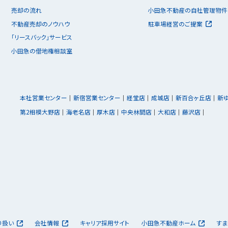
売却の流れ
小田急不動産の自社管理物件
不動産売却のノウハウ
駐車場経営のご提案
「リースバック」サービス
小田急の借地権相談室
本社営業センター
新宿営業センター
経堂店
成城店
新百合ヶ丘店
新
第2相模大野店
海老名店
厚木店
中央林間店
大和店
藤沢店
り扱い
会社情報
キャリア採用サイト
小田急不動産ホーム
すま