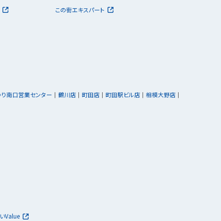
この街エキスパート
ゆり南口営業センター
鶴川店
町田店
町田駅ビル店
相模大野店
いValue