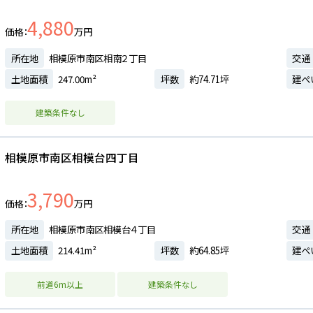
4,880
価格
万円
所在地
相模原市南区相南２丁目
交通
土地面積
247.00m²
坪数
約74.71坪
建ぺ
建築条件なし
相模原市南区相模台四丁目
3,790
価格
万円
所在地
相模原市南区相模台４丁目
交通
土地面積
214.41m²
坪数
約64.85坪
建ぺ
前道6m以上
建築条件なし