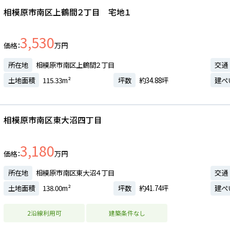
相模原市南区上鶴間２丁目 宅地１
3,530
価格
万円
所在地
相模原市南区上鶴間２丁目
交通
土地面積
115.33m²
坪数
約34.88坪
建ぺ
相模原市南区東大沼四丁目
3,180
価格
万円
所在地
相模原市南区東大沼４丁目
交通
土地面積
138.00m²
坪数
約41.74坪
建ぺ
2沿線利用可
建築条件なし