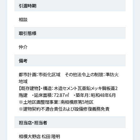
引渡時期
相談
取引態様
仲介
備考
都市計画：市街化区域 その他法令上の制限：準防火
地域
【既存建物】・構造：木造セメント瓦亜鉛メッキ鋼板葺2
階建 ・延床面積：72.87㎡ ・築年月：昭和48年6月
※土地区画整理事業：南相模原第5地区
※建物契約不適合責任および設備修復義務免責
担当店・担当者
相模大野店 松田 隆明