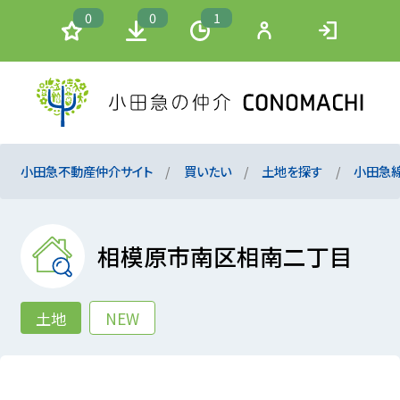
0
0
1
小田急不動産仲介サイト
買いたい
土地を探す
小田急
相模原市南区相南二丁目
土地
NEW