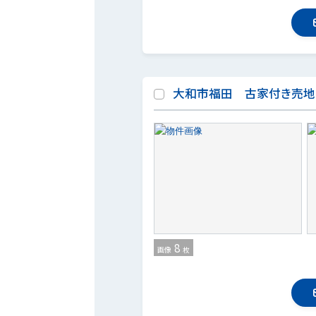
大和市福田 古家付き売地
8
画像
枚