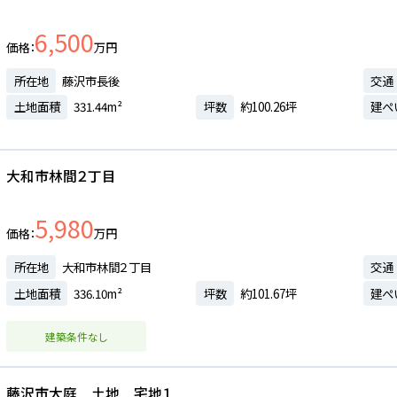
6,500
価格
万円
所在地
藤沢市長後
交通
土地面積
331.44m²
坪数
約100.26坪
建ぺ
大和市林間２丁目
5,980
価格
万円
所在地
大和市林間２丁目
交通
土地面積
336.10m²
坪数
約101.67坪
建ぺ
建築条件なし
藤沢市大庭 土地 宅地１