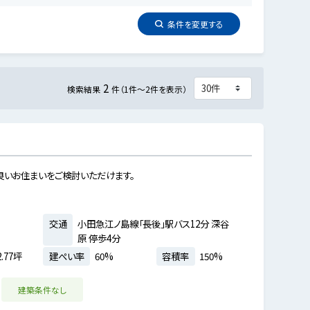
条件を
変更
する
2
検索結果
件（1件～2件を表示）
良いお住まいをご検討いただけます。
交通
小田急江ノ島線「長後」駅バス12分 深谷
原 停歩4分
.77坪
建ぺい率
60%
容積率
150%
建築条件なし