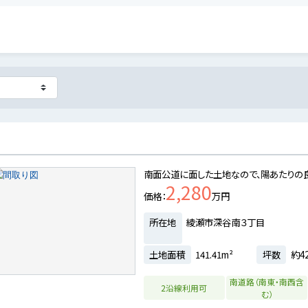
南面公道に面した土地なので、陽あたりの
2,280
価格
万円
所在地
綾瀬市深谷南３丁目
土地面積
141.41m²
坪数
約42
南道路（南東・南西含
2沿線利用可
む）