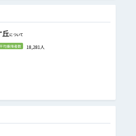
ケ丘
について
の平均乗降者数
18,281人