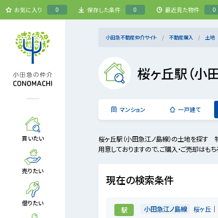
0
0
0
お気に入り
保存した条件
最近見た物件
小田急不動産仲介サイト
不動産購入
土地
桜ヶ丘駅（小
マンション
一戸建て
桜ヶ丘駅（小田急江ノ島線）の土地を探す 
買いたい
用意しておりますので、ご購入・ご売却はもち
売りたい
現在の検索条件
借りたい
小田急江ノ島線
桜ヶ丘
駅