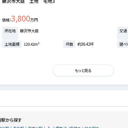
藤沢市大庭 土地 宅地3
3,800
価格
万円
所在地
藤沢市大庭
交通
土地面積
120.42m²
坪数
約36.42坪
建ぺ
もっと見る
隣駅から探す