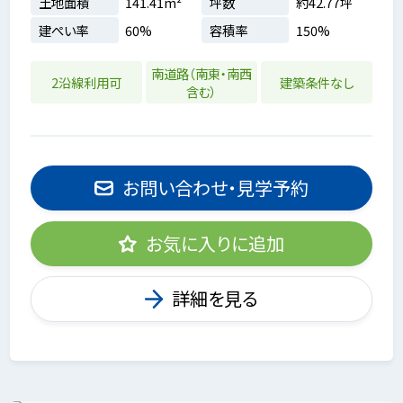
土地面積
141.41m²
坪数
約42.77坪
建ぺい率
60%
容積率
150%
南道路（南東・南西
2沿線利用可
建築条件なし
含む）
お問い合わせ・見学予約
お気に入りに追加
詳細を見る