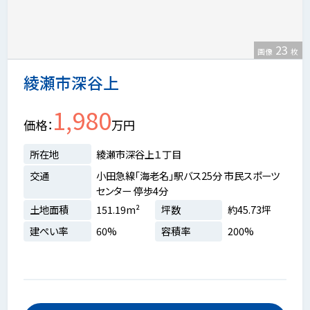
23
画像
枚
綾瀬市深谷上
1,980
価格
万円
所在地
綾瀬市深谷上１丁目
交通
小田急線「海老名」駅バス25分 市民スポーツ
センター 停歩4分
土地面積
151.19m²
坪数
約45.73坪
建ぺい率
60%
容積率
200%