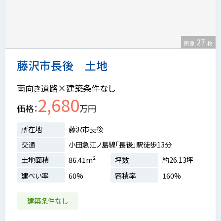
27
画像
枚
藤沢市長後 土地
南向き道路×建築条件なし
2,680
価格
万円
所在地
藤沢市長後
交通
小田急江ノ島線「長後」駅徒歩13分
土地面積
86.41m²
坪数
約26.13坪
建ぺい率
60%
容積率
160%
建築条件なし