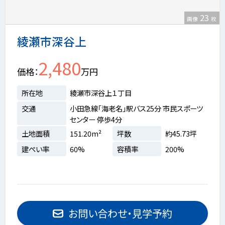
23
画像
枚
綾瀬市深谷上
2,480
価格
万円
所在地
綾瀬市深谷上１丁目
交通
小田急線「海老名」駅バス25分 市民スポーツ
センター 停歩4分
土地面積
151.20m²
坪数
約45.73坪
建ぺい率
60%
容積率
200%
お問い合わせ・見学予約