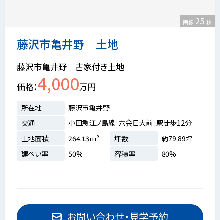
25
画像
枚
藤沢市亀井野 土地
藤沢市亀井野 古家付き土地
4,000
価格
万円
所在地
藤沢市亀井野
交通
小田急江ノ島線「六会日大前」駅徒歩12分
土地面積
264.13m²
坪数
約79.89坪
建ぺい率
50%
容積率
80%
お問い合わせ・見学予約