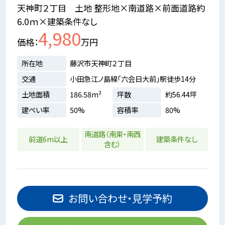
天神町２丁目 土地 整形地×南道路×前面道路約
6.0ｍ×建築条件なし
4,980
価格
万円
所在地
藤沢市天神町２丁目
交通
小田急江ノ島線「六会日大前」駅徒歩14分
土地面積
186.58m²
坪数
約56.44坪
建ぺい率
50%
容積率
80%
南道路（南東・南西
前道6m以上
建築条件なし
含む）
お問い合わせ・見学予約