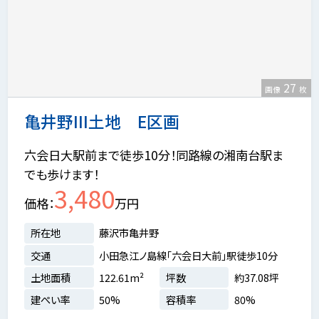
27
画像
枚
亀井野III土地 E区画
六会日大駅前まで徒歩10分！同路線の湘南台駅ま
でも歩けます！
3,480
価格
万円
所在地
藤沢市亀井野
交通
小田急江ノ島線「六会日大前」駅徒歩10分
土地面積
122.61m²
坪数
約37.08坪
建ぺい率
50%
容積率
80%