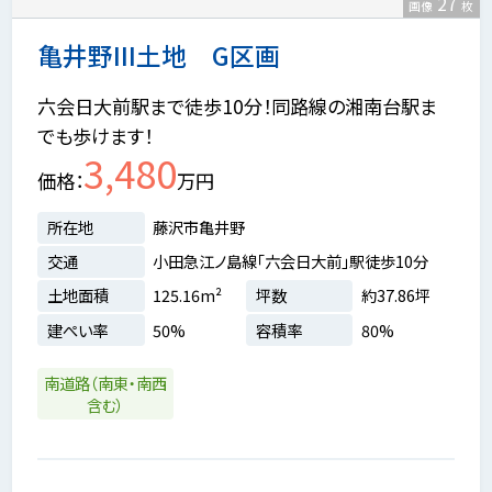
27
画像
枚
亀井野III土地 G区画
六会日大前駅まで徒歩10分！同路線の湘南台駅ま
でも歩けます！
3,480
価格
万円
所在地
藤沢市亀井野
交通
小田急江ノ島線「六会日大前」駅徒歩10分
土地面積
125.16m²
坪数
約37.86坪
建ぺい率
50%
容積率
80%
南道路（南東・南西
含む）