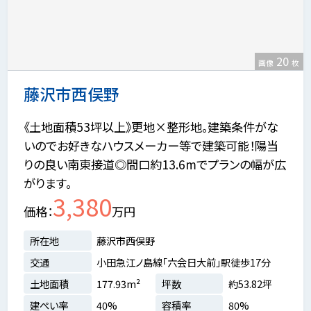
20
画像
枚
藤沢市西俣野
《土地面積53坪以上》更地×整形地。建築条件がな
いのでお好きなハウスメーカー等で建築可能！陽当
りの良い南東接道◎間口約13.6mでプランの幅が広
がります。
3,380
価格
万円
所在地
藤沢市西俣野
交通
小田急江ノ島線「六会日大前」駅徒歩17分
土地面積
177.93m²
坪数
約53.82坪
建ぺい率
40%
容積率
80%