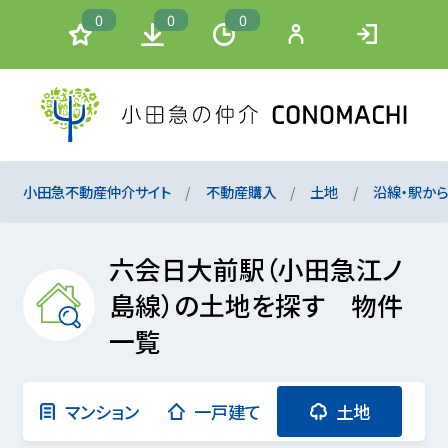
0
0
0
小田急不動産仲介サイト
不動産購入
土地
沿線・駅か
六会日大前駅（小田急江ノ
島線）の土地を探す 物件
一覧
マンション
一戸建て
土地