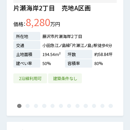
片瀬海岸2丁目 売地A区画
片瀬
8,280
価格
万円
価格
所在地
藤沢市片瀬海岸２丁目
所在
交通
小田急江ノ島線「片瀬江ノ島」駅徒歩4分
交通
土地面積
194.54m²
坪数
約58.84坪
土地
建ぺい率
50%
容積率
80%
建ぺ
.99坪
2沿線利用可
建築条件なし
2沿
1
2
3
4
5
6
7
8
9
10
11
12