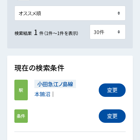
1
検索結果
件（1件～1件を表示）
現在の検索条件
小田急江ノ島線
変更
駅
本鵠沼
変更
条件