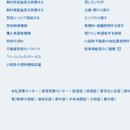
無料売却査定を依頼する
貸したいTOP
無料買取査定を依頼する
沿線・駅から探す
売却について相談する
エリアから探す
売却相場情報
事務所・店舗用物件を探す
購入希望者情報
借りたい希望条件を登録
売却の流れ
小田急不動産の自社管理物件
不動産売却のノウハウ
駐車場経営のご提案
「リースバック」サービス
小田急の借地権相談室
本社営業センター
新宿営業センター
経堂店
成城店
新百合ヶ丘店
新
第2相模大野店
海老名店
厚木店
中央林間店
大和店
藤沢店