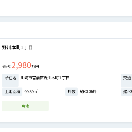
野川本町1丁目
2,980
価格
万円
所在地
川崎市宮前区野川本町１丁目
交通
土地面積
99.39m²
坪数
約30.06坪
建ぺ
角地