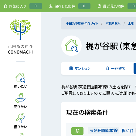
0
0
0
お気に入り
保存した条件
最近見た物件
小田急不動産仲介サイト
不動産購入
土地
梶が谷駅（東
マンション
一戸建て
梶が谷駅（東急田園都市線）の土地を探す 
買いたい
ご用意しておりますので、ご購入・ご売却はも
売りたい
現在の検索条件
借りたい
東急田園都市線
梶が谷
駅