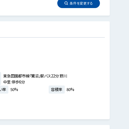
条件を
変更
する
東急田園都市線「鷺沼」駅バス22分 野川
中里 停歩6分
い率
50%
容積率
80%