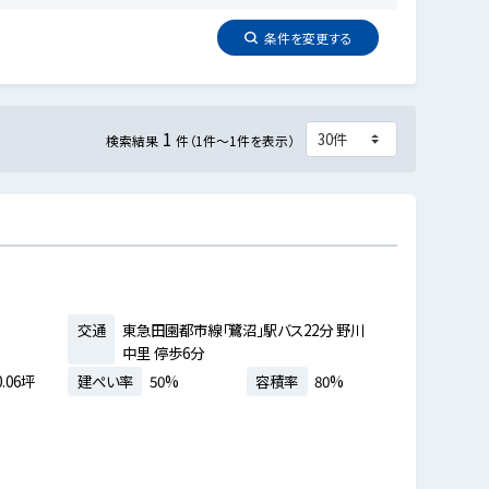
条件を
変更
する
1
検索結果
件（1件～1件を表示）
交通
東急田園都市線「鷺沼」駅バス22分 野川
中里 停歩6分
.06坪
建ぺい率
50%
容積率
80%