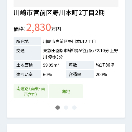
川崎市宮前区野川本町2丁目2期
宮前
2,830
価格
万円
価格
所在地
川崎市宮前区野川本町２丁目
所在
分 上野
交通
東急田園都市線「梶が谷」駅バス10分 上野
交通
川 停歩3分
土地
.86坪
土地面積
59.05m²
坪数
約17.86坪
建ぺ
%
建ぺい率
60%
容積率
200%
南道路（南東・南
角地
西含む）
1
2
3