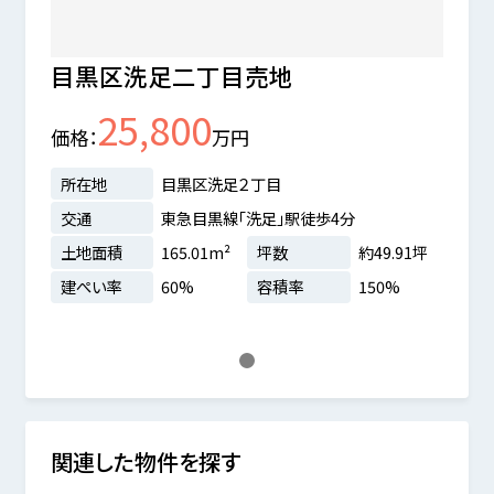
目黒区洗足二丁目売地
25,800
価格
万円
所在地
目黒区洗足２丁目
交通
東急目黒線「洗足」駅徒歩4分
土地面積
165.01m²
坪数
約49.91坪
建ぺい率
60%
容積率
150%
1
関連した物件を探す