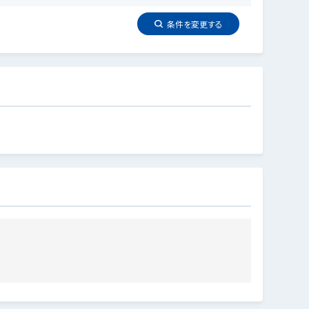
条件を
変更
する