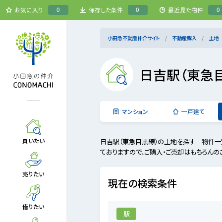
0
0
0
お気に入り
保存した条件
最近見た物件
小田急不動産仲介サイト
不動産購入
土地
日吉駅（東急
マンション
一戸建て
日吉駅（東急目黒線）の土地を探す 物件一
買いたい
ておりますので、ご購入・ご売却はもちろんの
売りたい
現在の検索条件
借りたい
駅