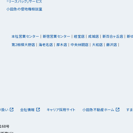
「リースバック」サービス
小田急の借地権相談室
本社営業センター
新宿営業センター
経堂店
成城店
新百合ヶ丘店
新
第2相模大野店
海老名店
厚木店
中央林間店
大和店
藤沢店
り扱い
会社情報
キャリア採用サイト
小田急不動産ホーム
すま
168号