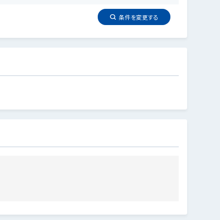
条件を
変更
する