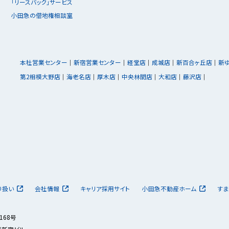
「リースバック」サービス
小田急の借地権相談室
本社営業センター
新宿営業センター
経堂店
成城店
新百合ヶ丘店
新
第2相模大野店
海老名店
厚木店
中央林間店
大和店
藤沢店
り扱い
会社情報
キャリア採用サイト
小田急不動産ホーム
すま
168号