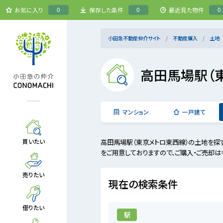
0
0
0
お気に入り
保存した条件
最近見た物件
小田急不動産仲介サイト
不動産購入
土地
高田馬場駅（
マンション
一戸建て
高田馬場駅（東京メトロ東西線）の土地を探
買いたい
をご用意しておりますので、ご購入・ご売却は
売りたい
現在の検索条件
借りたい
駅