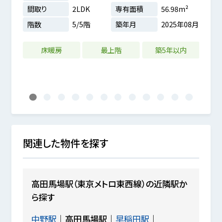
間取り
2LDK
専有面積
56.98m²
間取
1分
階数
5/5階
築年月
2025年08月
階数
3m²
4年01月
床暖房
最上階
築5年以内
リフ
1
2
3
4
5
6
7
8
9
10
11
12
関連した物件を探す
高田馬場駅（東京メトロ東西線）の近隣駅か
ら探す
中野駅
高田馬場駅
早稲田駅