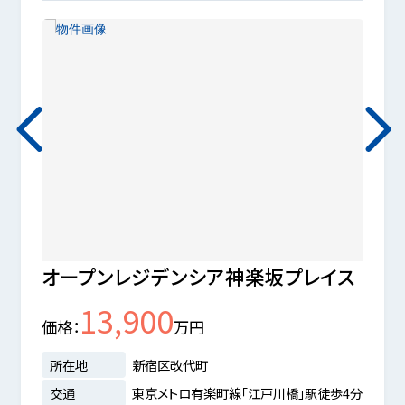
オープンレジデンシア神楽坂プレイス
ユニ
13,900
価格
万円
価格
所在地
新宿区改代町
所在
交通
東京メトロ有楽町線「江戸川橋」駅徒歩4分
交通