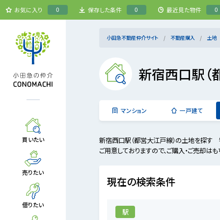
0
0
0
お気に入り
保存した条件
最近見た物件
小田急不動産仲介サイト
不動産購入
土地
新宿西口駅（
マンション
一戸建て
新宿西口駅（都営大江戸線）の土地を探す 
買いたい
ご用意しておりますので、ご購入・ご売却はも
売りたい
現在の検索条件
借りたい
駅