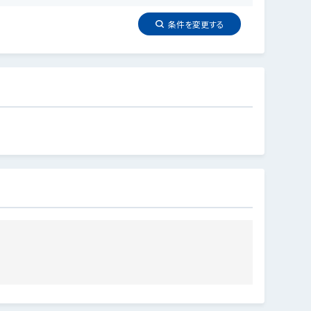
条件を
変更
する