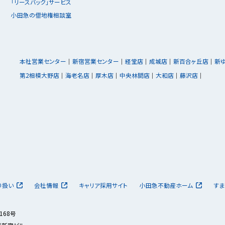
「リースバック」サービス
小田急の借地権相談室
本社営業センター
新宿営業センター
経堂店
成城店
新百合ヶ丘店
新
第2相模大野店
海老名店
厚木店
中央林間店
大和店
藤沢店
り扱い
会社情報
キャリア採用サイト
小田急不動産ホーム
すま
168号