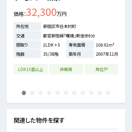
32,300
価格
万円
価格
所在地
新宿区市谷本村町
所在
交通
都営新宿線「曙橋」駅徒歩6分
交通
間取り
2LDK＋S
専有面積
108.92m²
間取
4分
階数
35/38階
築年月
2007年11月
階数
8m²
8年04月
LDK15畳以上
床暖房
角住戸
LD
1
2
3
4
5
6
7
8
9
10
11
関連した物件を探す