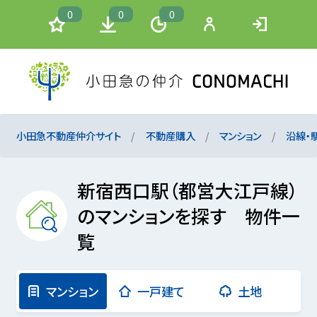
0
0
0
小田急不動産仲介サイト
不動産購入
マンション
沿線・
新宿西口駅（都営大江戸線）
のマンションを探す 物件一
覧
マンション
一戸建て
土地