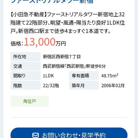
【小田急不動産】ファーストリアルタワー新宿地上32
階建て22階部分、眺望・風通・陽当たり良好1LDK住
戸。新宿西口駅まで徒歩4まっすぐ1本道です。
13,000
価格
万円
所在地
新宿区西新宿７丁目
交通
西武新宿線「西武新宿」駅徒歩6分
間取り
1LDK
専有面積
48.75m²
階数
22/32階
築年月
2006年02月
角住戸
お問い合わせ・見学予約