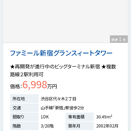
1
画像
枚
ファミール新宿グランスィートタワー
★再開発が進行中のビッグターミナル新宿 ★複数
路線２駅利用可
6,998
価格
万円
所在地
渋谷区代々木２丁目
交通
山手線「新宿」駅徒歩2分
間取り
1DK
専有面積
30.49m²
階数
3/20階
築年月
2002年02月