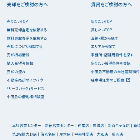
売却をご検討の方へ
賃貸をご検討の方へ
売りたいTOP
借りたいTOP
無料売却査定を依頼する
貸したいTOP
無料買取査定を依頼する
沿線・駅から探す
売却について相談する
エリアから探す
売却相場情報
事務所・店舗用物件を探す
購入希望者情報
借りたい希望条件を登録
売却の流れ
小田急不動産の自社管理物件
不動産売却のノウハウ
駐車場経営のご提案
「リースバック」サービス
小田急の借地権相談室
本社営業センター
新宿営業センター
経堂店
成城店
新百合ヶ丘店
新
第2相模大野店
海老名店
厚木店
中央林間店
大和店
藤沢店