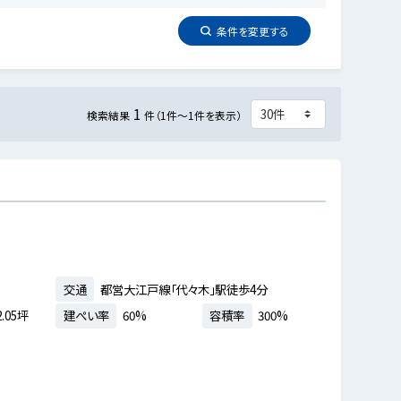
条件を
変更
する
1
検索結果
件（1件～1件を表示）
交通
都営大江戸線「代々木」駅徒歩4分
.05坪
建ぺい率
60%
容積率
300%