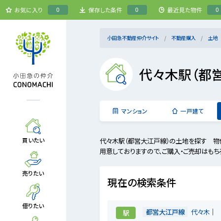
0
0
0
お気に入り
保存した条件
最近見た物件
小田急不動産仲介サイト
不動産購入
土地
代々木駅（都
マンション
一戸建て
代々木駅（都営大江戸線）の土地を探す 物
買いたい
用意しておりますので、ご購入・ご売却はもち
売りたい
現在の検索条件
借りたい
都営大江戸線
代々木
駅