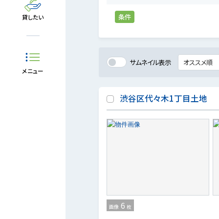
条件
貸したい
サムネイル表示
メニュー
渋谷区代々木1丁目土地
6
画像
枚