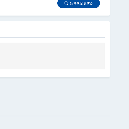
条件を
変更
する