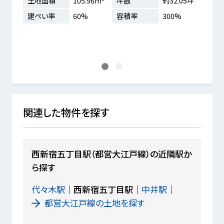
.06坪
土地面積
105.96m²
坪数
約32.05坪
土地
%
建ぺい率
60%
容積率
300%
建ぺ
1
2
関連した物件を探す
西新宿五丁目駅（都営大江戸線）の近隣駅か
ら探す
代々木駅
西新宿五丁目駅
中井駅
都営大江戸線の土地を探す