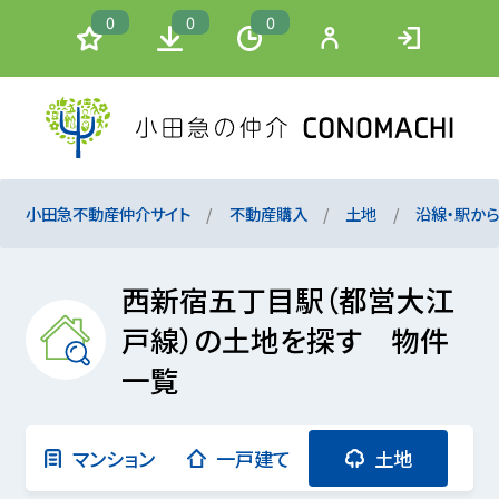
0
0
0
小田急不動産仲介サイト
不動産購入
土地
沿線・駅か
西新宿五丁目駅（都営大江
戸線）の土地を探す 物件
一覧
マンション
一戸建て
土地