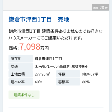
28
画像
枚
鎌倉市津西1丁目 売地
鎌倉市津西1丁目 建築条件ありませんのでお好きな
ハウスメーカーにてご建築いただけます。
7,098
価格
万円
所在地
鎌倉市津西１丁目
交通
湘南モノレール「西鎌倉」駅徒歩9分
土地面積
277.95m²
坪数
約84.07坪
建ぺい率
40%
容積率
80%
建築条件なし