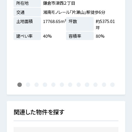
所在地
鎌倉市津西２丁目
所在
交通
湘南モノレール「片瀬山」駅徒歩6分
交通
土地面積
17768.65m²
坪数
約5375.01
土地
4分
坪
建ぺ
.83坪
建ぺい率
40%
容積率
80%
南道
地
1
2
3
4
5
6
7
8
9
10
11
12
関連した物件を探す