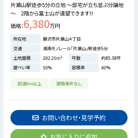
片瀬山駅徒歩5分の立地 ～邸宅が立ち並ぶ分譲地
～ 2階から富士山が遠望できます!!
6,380
価格
万円
所在地
藤沢市片瀬山４丁目
交通
湘南モノレール「片瀬山」駅徒歩5分
土地面積
282.25m²
坪数
約85.38坪
建ぺい率
50%
容積率
80%
前道6m以上
建築条件なし
お問い合わせ・見学予約
お気に入りに追加