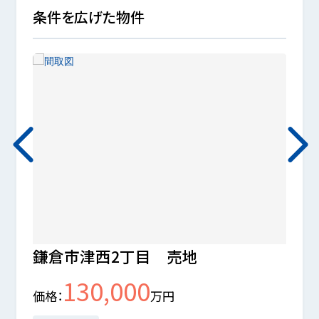
条件を広げた物件
鎌倉市津西2丁目 売地
藤沢
130,000
価格
万円
価格