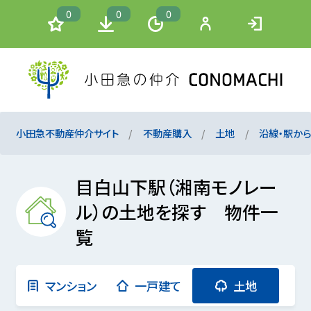
0
0
0
小田急不動産仲介サイト
不動産購入
土地
沿線・駅か
目白山下駅（湘南モノレー
ル）の土地を探す 物件一
覧
マンション
一戸建て
土地