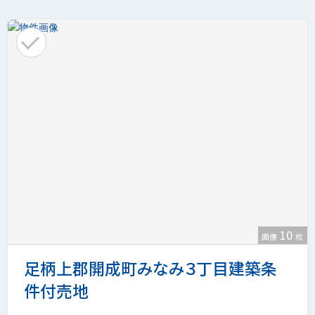
10
画像
枚
足柄上郡開成町みなみ３丁目建築条
件付売地