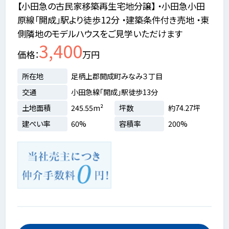
【小田急の古民家移築再生宅地分譲】 ・小田急小田
原線「開成」駅より徒歩12分 ・建築条件付き売地 ・東
側隣地のモデルハウスをご見学いただけます
3,400
価格
万円
所在地
足柄上郡開成町みなみ３丁目
交通
小田急線「開成」駅徒歩13分
土地面積
245.55m²
坪数
約74.27坪
建ぺい率
60%
容積率
200%