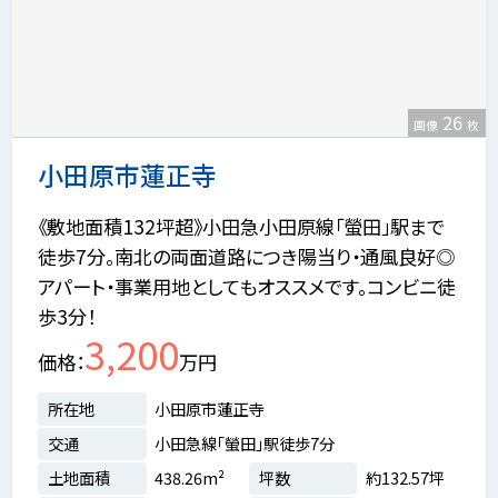
26
画像
枚
小田原市蓮正寺
《敷地面積132坪超》小田急小田原線「螢田」駅まで
徒歩7分。南北の両面道路につき陽当り・通風良好◎
アパート・事業用地としてもオススメです。コンビニ徒
歩3分！
3,200
価格
万円
所在地
小田原市蓮正寺
交通
小田急線「螢田」駅徒歩7分
土地面積
438.26m²
坪数
約132.57坪