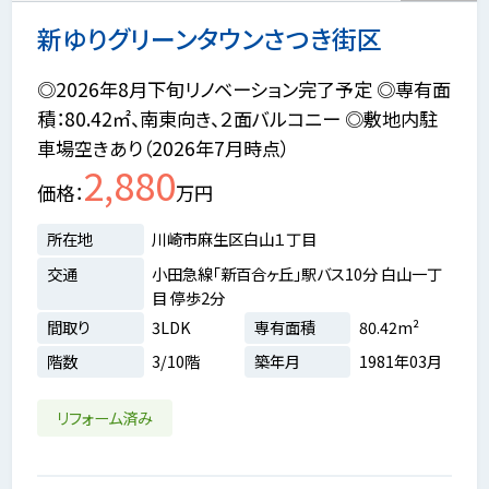
新ゆりグリーンタウンさつき街区
◎2026年8月下旬リノベーション完了予定 ◎専有面
積：80.42㎡、南東向き、２面バルコニー ◎敷地内駐
車場空きあり（2026年7月時点）
2,880
価格
万円
所在地
川崎市麻生区白山１丁目
交通
小田急線「新百合ヶ丘」駅バス10分 白山一丁
目 停歩2分
間取り
3LDK
専有面積
80.42m²
階数
3/10階
築年月
1981年03月
リフォーム済み