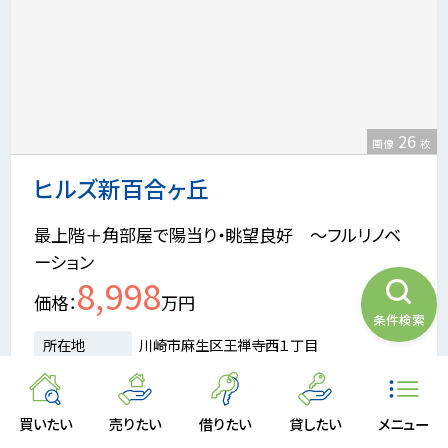
26
画像
枚
ヒルズ新百合ヶ丘
最上階＋角部屋で陽当り・眺望良好 ～フルリノベ
ーション
8,998
価格
万円
条件検索
所在地
川崎市麻生区王禅寺西１丁目
交通
小田急線「新百合ヶ丘」駅徒歩11分
間取り
4LDK
専有面積
100.93m²
買いたい
売りたい
借りたい
貸したい
メニュー
階数
5/5階
築年月
2001年03月