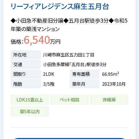
リーフィアレジデンス麻生五月台
◆小田急不動産旧分譲◆五月台駅徒歩3分◆令和5
年築の築浅マンション
6,540
価格
万円
所在地
川崎市麻生区五力田１丁目
交通
小田急多摩線「五月台」駅徒歩3分
間取り
2LDK
専有面積
66.95m²
階数
3/5階
築年月
2023年10月
LDK15畳以上
ペット相談
床暖房
築5年以内