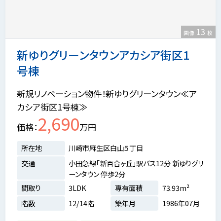
13
画像
枚
新ゆりグリーンタウンアカシア街区1
号棟
新規リノベーション物件！新ゆりグリーンタウン≪ア
カシア街区1号棟≫
2,690
価格
万円
所在地
川崎市麻生区白山５丁目
交通
小田急線「新百合ヶ丘」駅バス12分 新ゆりグリ
ーンタウン 停歩2分
間取り
3LDK
専有面積
73.93m²
階数
12/14階
築年月
1986年07月