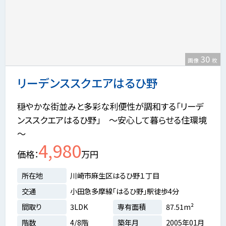
30
画像
枚
リーデンススクエアはるひ野
穏やかな街並みと多彩な利便性が調和する「リーデ
ンススクエアはるひ野」 ～安心して暮らせる住環境
～
4,980
価格
万円
所在地
川崎市麻生区はるひ野１丁目
交通
小田急多摩線「はるひ野」駅徒歩4分
間取り
3LDK
専有面積
87.51m²
階数
4/8階
築年月
2005年01月