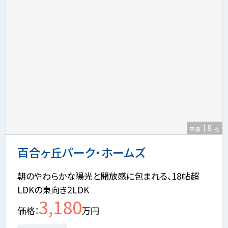
18
画像
枚
百合ヶ丘パーク・ホームズ
朝のやわらかな陽光と開放感に包まれる、18帖超
LDKの東向き2LDK
3,180
価格
万円