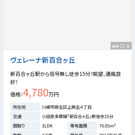
11
画像
枚
ヴェレーナ新百合ヶ丘
新百合ヶ丘駅から信号無し徒歩15分！眺望、通風良
好！
4,780
価格
万円
所在地
川崎市麻生区上麻生４丁目
交通
小田急多摩線「新百合ヶ丘」駅徒歩15分
間取り
3LDK
専有面積
70.05m²