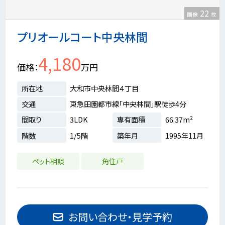
22
画像
枚
プリオールコート中央林間
4,180
価格
万円
所在地
大和市中央林間４丁目
交通
東急田園都市線「中央林間」駅徒歩4分
間取り
3LDK
専有面積
66.37m²
階数
1/5階
築年月
1995年11月
ペット相談
角住戸
お問い合わせ・見学予約