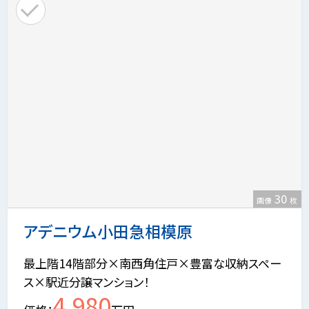
30
画像
枚
アデニウム小田急相模原
最上階14階部分×南西角住戸×豊富な収納スペー
ス×駅近分譲マンション！
4,980