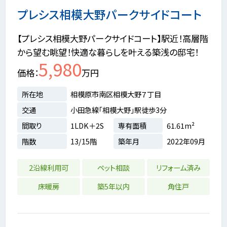
プレシス相模大野パークサイドコート
【プレシス相模大野パークサイドコート】駅近！高層階
から望む眺望！快適な暮らしを叶える築浅の邸宅！
5,980
価格
万円
所在地
相模原市南区相模大野７丁目
交通
小田急線「相模大野」駅徒歩3分
間取り
1LDK＋2S
専有面積
61.61m²
階数
13/15階
築年月
2022年09月
2沿線利用可
ペット相談
リフォーム済み
床暖房
築5年以内
角住戸