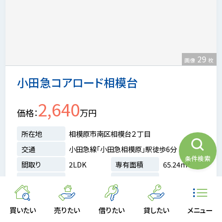
29
画像
枚
小田急コアロード相模台
2,640
価格
万円
所在地
相模原市南区相模台２丁目
交通
小田急線「小田急相模原」駅徒歩6分
条件検索
間取り
2LDK
専有面積
65.24m²
階数
4/4階
築年月
1996年03月
LDK15畳以上
最上階
買いたい
売りたい
借りたい
貸したい
メニュー