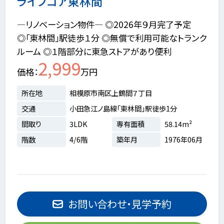
ライフコア東林間
―リノベーション物件― ◎2026年９月完了予定
◎「東林間」駅徒歩１分 ◎無償で利用可能なトランク
ルーム ◎１階部分に東急ストアがあり便利
2,999
価格
万円
所在地
相模原市南区上鶴間７丁目
交通
小田急江ノ島線「東林間」駅徒歩1分
間取り
3LDK
専有面積
58.14m²
階数
4/6階
築年月
1976年06月
お問い合わせ・見学予約