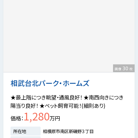
30
画像
枚
相武台北パーク・ホームズ
★最上階につき眺望・通風良好！ ★南西向きにつき
陽当り良好！ ★ペット飼育可能！(細則あり)
1,280
価格
万円
所在地
相模原市南区新磯野３丁目