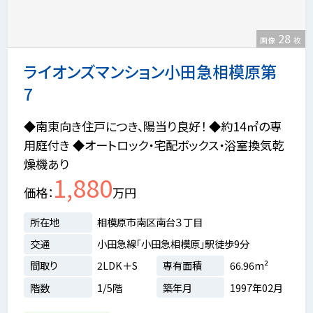
28
画像
枚
ライオンズマンション小田急相模原第
7
◆南東向き住戸につき、陽当り良好！ ◆約14㎡の専
用庭付き ◆オートロック・宅配ボックス・浴室換気乾
燥機あり
1,880
価格
万円
所在地
相模原市南区南台３丁目
交通
小田急線「小田急相模原」駅徒歩9分
間取り
2LDK＋S
専有面積
66.96m²
階数
1/5階
築年月
1997年02月