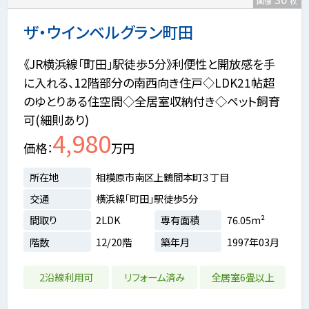
画像
枚
ザ・ウインベルグラン町田
《JR横浜線「町田」駅徒歩5分》利便性と開放感を手
に入れる、12階部分の南西向き住戸◇LDK21帖超
のゆとりある住空間◇全居室収納付き◇ペット飼育
可(細則あり)
4,980
価格
万円
所在地
相模原市南区上鶴間本町３丁目
交通
横浜線「町田」駅徒歩5分
間取り
2LDK
専有面積
76.05m²
階数
12/20階
築年月
1997年03月
2沿線利用可
リフォーム済み
全居室6畳以上