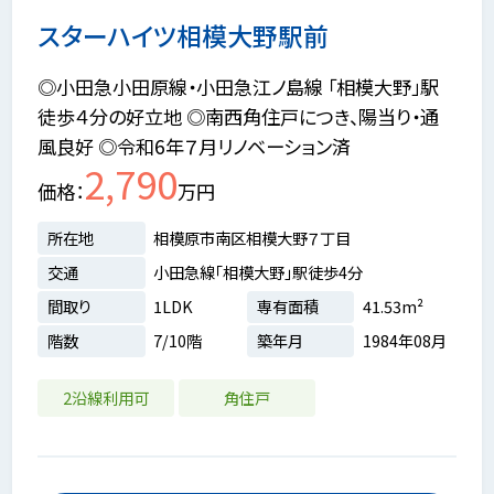
スターハイツ相模大野駅前
◎小田急小田原線・小田急江ノ島線 「相模大野」駅
徒歩４分の好立地 ◎南西角住戸につき、陽当り・通
風良好 ◎令和6年７月リノベーション済
2,790
価格
万円
所在地
相模原市南区相模大野７丁目
交通
小田急線「相模大野」駅徒歩4分
間取り
1LDK
専有面積
41.53m²
階数
7/10階
築年月
1984年08月
2沿線利用可
角住戸