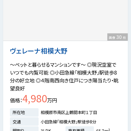
30
画像
枚
ヴェレーナ相模大野
～ペットと暮らせるマンションです～ ◎現況空室で
いつでも内覧可能 ◎小田急線「相模大野」駅徒歩8
分の好立地 ◎４階南西向き住戸につき陽当たり・眺
望良好
4,980
価格
万円
所在地
相模原市南区上鶴間本町１丁目
交通
小田急線「相模大野」駅徒歩8分
間取り
3LDK
専有面積
65.7m²