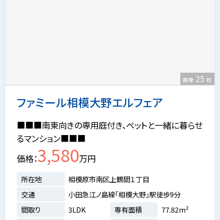
25
画像
枚
ファミール相模大野エルフェア
■■■南東向きの専用庭付き、ペットと一緒に暮らせ
るマンション■■■
3,580
価格
万円
所在地
相模原市南区上鶴間１丁目
交通
小田急江ノ島線「相模大野」駅徒歩9分
間取り
3LDK
専有面積
77.82m²