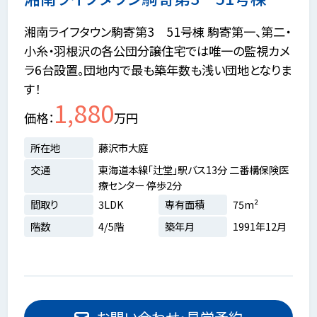
湘南ライフタウン駒寄第3 51号棟 駒寄第一、第二・
小糸・羽根沢の各公団分譲住宅では唯一の監視カメ
ラ6台設置。団地内で最も築年数も浅い団地となりま
す！
1,880
価格
万円
所在地
藤沢市大庭
交通
東海道本線「辻堂」駅バス13分 二番構保険医
療センター 停歩2分
間取り
3LDK
専有面積
75m²
階数
4/5階
築年月
1991年12月