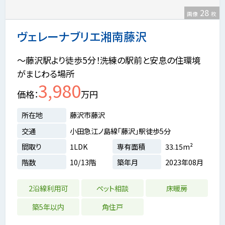
28
画像
枚
ヴェレーナブリエ湘南藤沢
～藤沢駅より徒歩5分！洗練の駅前と安息の住環境
がまじわる場所
3,980
価格
万円
所在地
藤沢市藤沢
交通
小田急江ノ島線「藤沢」駅徒歩5分
間取り
1LDK
専有面積
33.15m²
階数
10/13階
築年月
2023年08月
2沿線利用可
ペット相談
床暖房
築5年以内
角住戸