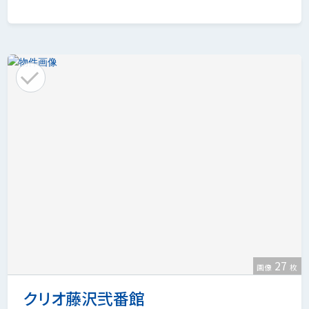
27
画像
枚
クリオ藤沢弐番館