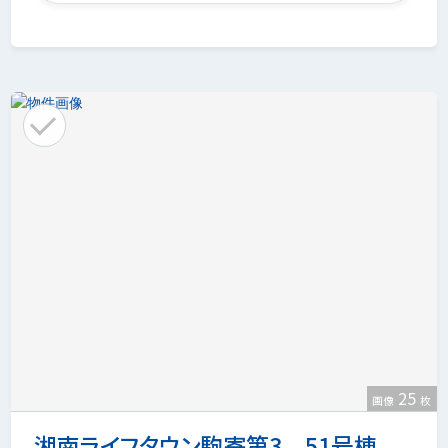
25
画像
枚
湘南ライフタウン駒寄第3 51号棟