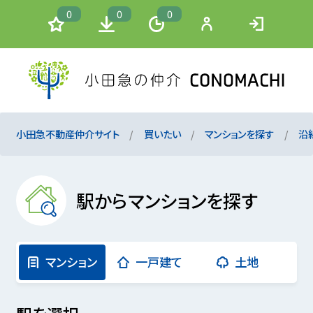
0
0
0
小田急不動産仲介サイト
買いたい
マンションを探す
沿
駅からマンションを探す
マンション
一戸建て
土地