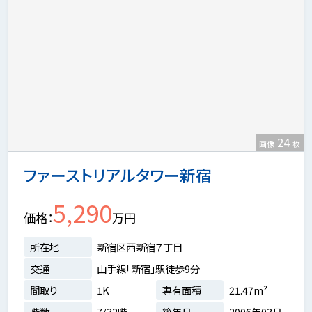
24
画像
枚
ファーストリアルタワー新宿
5,290
価格
万円
所在地
新宿区西新宿７丁目
交通
山手線「新宿」駅徒歩9分
間取り
1K
専有面積
21.47m²
階数
7/32階
築年月
2006年03月