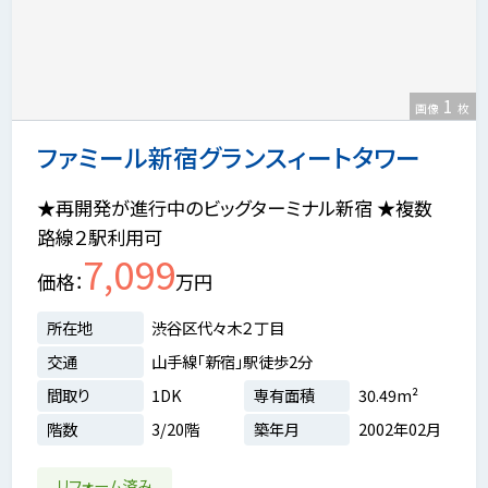
1
画像
枚
ファミール新宿グランスィートタワー
★再開発が進行中のビッグターミナル新宿 ★複数
路線２駅利用可
7,099
価格
万円
所在地
渋谷区代々木２丁目
交通
山手線「新宿」駅徒歩2分
間取り
1DK
専有面積
30.49m²
階数
3/20階
築年月
2002年02月
リフォーム済み