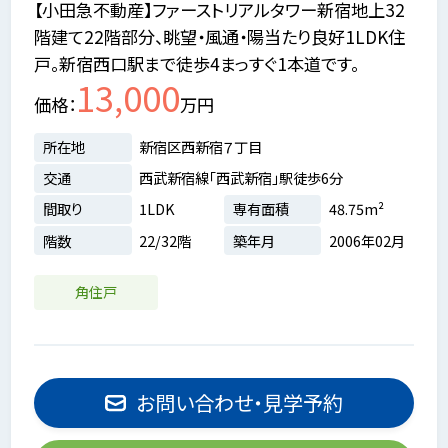
【小田急不動産】ファーストリアルタワー新宿地上32
階建て22階部分、眺望・風通・陽当たり良好1LDK住
戸。新宿西口駅まで徒歩4まっすぐ1本道です。
13,000
価格
万円
所在地
新宿区西新宿７丁目
交通
西武新宿線「西武新宿」駅徒歩6分
間取り
1LDK
専有面積
48.75m²
階数
22/32階
築年月
2006年02月
角住戸
お問い合わせ・見学予約