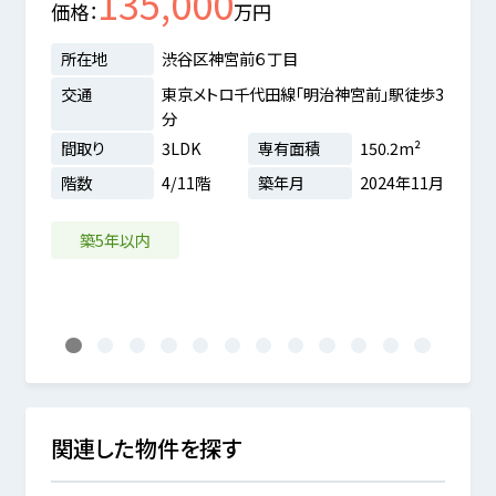
135,000
価格
万円
価格
所在地
渋谷区神宮前６丁目
所在
交通
東京メトロ千代田線「明治神宮前」駅徒歩3
交通
分
間取
橋 停歩
間取り
3LDK
専有面積
150.2m²
階数
階数
4/11階
築年月
2024年11月
8m²
6年01月
築5年以内
1
2
3
4
5
6
7
8
9
10
11
12
関連した物件を探す