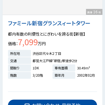
16
画像
枚
ファミール新宿グランスィートタワー
都内有数の利便性とにぎわいを誇る街【新宿】
7,099
価格
万円
所在地
渋谷区代々木２丁目
交通
都営大江戸線「新宿」駅徒歩2分
間取り
1DK
専有面積
30.49m²
階数
3/20階
築年月
2002年02月