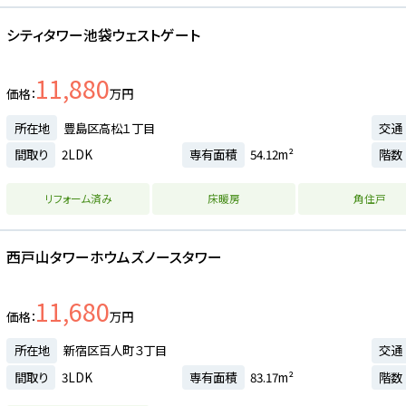
シティタワー池袋ウェストゲート
11,880
価格
万円
所在地
豊島区高松１丁目
交通
間取り
2LDK
専有面積
54.12m²
階数
リフォーム済み
床暖房
角住戸
西戸山タワーホウムズノースタワー
11,680
価格
万円
所在地
新宿区百人町３丁目
交通
間取り
3LDK
専有面積
83.17m²
階数