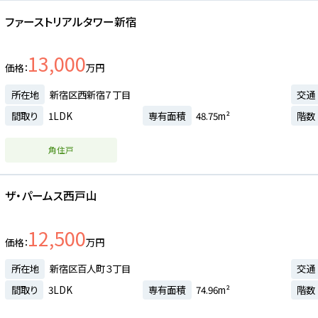
ファーストリアルタワー新宿
13,000
価格
万円
所在地
新宿区西新宿７丁目
交通
間取り
1LDK
専有面積
48.75m²
階数
角住戸
ザ・パームス西戸山
12,500
価格
万円
所在地
新宿区百人町３丁目
交通
間取り
3LDK
専有面積
74.96m²
階数