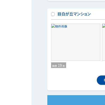
目白が丘マンション
19
画像
枚