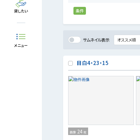
条件
貸したい
サムネイル表示
メニュー
目白4・23・15
24
画像
枚