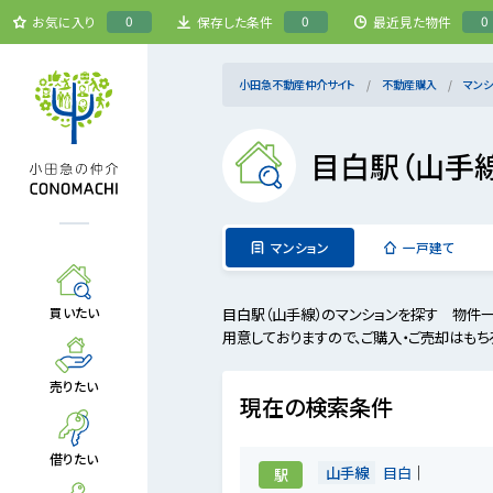
0
0
0
お気に入り
保存した条件
最近見た物件
小田急不動産仲介サイト
不動産購入
マンシ
目白駅（山手
マンション
一戸建て
目白駅（山手線）のマンションを探す 物件
買いたい
用意しておりますので、ご購入・ご売却はもち
売りたい
現在の検索条件
借りたい
山手線
目白
駅