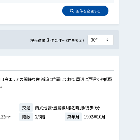
条件を
変更
する
3
検索結果
件（1件～3件を表示）
目白エリアの閑静な住宅街に位置しており、周辺は戸建てや低層
。
交通
西武池袋・豊島線「椎名町」駅徒歩9分
.23m²
階数
2/3階
築年月
1992年10月