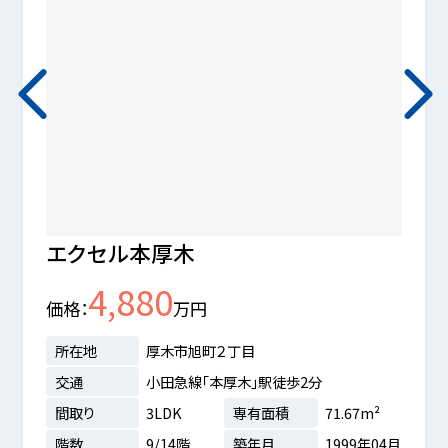
エクセル本厚木
厚木
4,880
価格
万円
価格
所在地
厚木市旭町２丁目
所在
交通
小田急線「本厚木」駅徒歩2分
交通
間取り
3LDK
専有面積
71.67m²
間取
階数
9/14階
築年月
1999年04月
階数