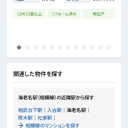
9m²
0年03月
LDK15畳以上
リフォーム済み
角住戸
2沿
1
2
3
4
5
6
7
8
9
10
11
12
関連した物件を探す
海老名駅（相模線）の近隣駅から探す
相武台下駅
入谷駅
海老名駅
厚木駅
社家駅
相模線のマンションを探す