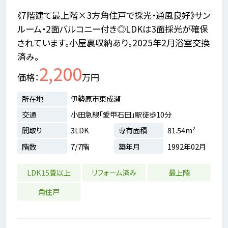
《7階建て最上階×3方角住戸で採光・通風良好》サン
ルーム・2面バルコニー付き◎LDKは3面採光が確保
されています。小屋裏収納あり。2025年2月浴室交換
済み。
2,200
価格
万円
所在地
伊勢原市東成瀬
交通
小田急線「愛甲石田」駅徒歩10分
間取り
3LDK
専有面積
81.54m²
階数
7/7階
築年月
1992年02月
LDK15畳以上
リフォーム済み
最上階
角住戸