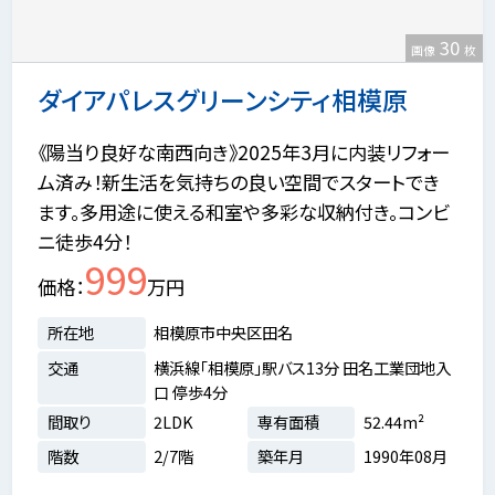
30
画像
枚
ダイアパレスグリーンシティ相模原
《陽当り良好な南西向き》2025年3月に内装リフォー
ム済み！新生活を気持ちの良い空間でスタートでき
ます。多用途に使える和室や多彩な収納付き。コンビ
ニ徒歩4分！
999
価格
万円
所在地
相模原市中央区田名
交通
横浜線「相模原」駅バス13分 田名工業団地入
口 停歩4分
間取り
2LDK
専有面積
52.44m²
階数
2/7階
築年月
1990年08月