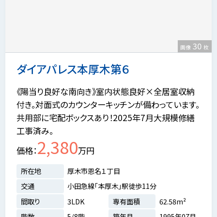
30
画像
枚
ダイアパレス本厚木第６
《陽当り良好な南向き》室内状態良好×全居室収納
付き。対面式のカウンターキッチンが備わっています。
共用部に宅配ボックスあり！2025年7月大規模修繕
工事済み。
2,380
価格
万円
所在地
厚木市恩名１丁目
交通
小田急線「本厚木」駅徒歩11分
間取り
3LDK
専有面積
62.58m²
階数
5/8階
築年月
1995年07月