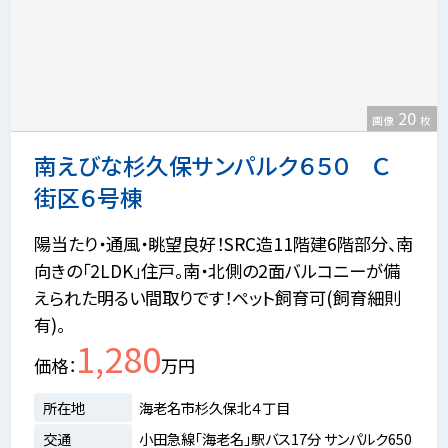
20
画像
枚
南えびな杉久保サンパルク６５０ Ｃ
街区６号棟
陽当たり・通風・眺望良好！SRC造11階建6階部分、南
向きの「2LDK」住戸。南・北側の2面バルコニーが備
えられた明るい間取りです！ペット飼育可(飼育細則
有)。
1,280
価格
万円
所在地
海老名市杉久保北４丁目
交通
小田急線「海老名」駅バス17分 サンパルク650