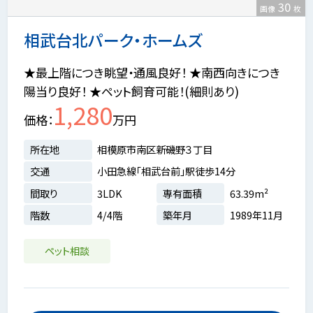
30
画像
枚
相武台北パーク・ホームズ
★最上階につき眺望・通風良好！ ★南西向きにつき
陽当り良好！ ★ペット飼育可能！(細則あり)
1,280
価格
万円
所在地
相模原市南区新磯野３丁目
交通
小田急線「相武台前」駅徒歩14分
間取り
3LDK
専有面積
63.39m²
階数
4/4階
築年月
1989年11月
ペット相談