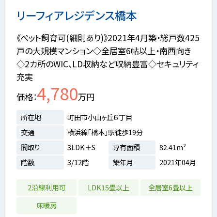
リーフィアレジデンス橋本
《ペット飼育可(細則あり)》2021年4月築・総戸数425
戸の大規模マンション◇全居室6帖以上・南西向き
◇2カ所のWIC、LD収納など収納豊富◇セキュリティ
充実
4,780
価格
万円
所在地
町田市小山ヶ丘６丁目
交通
横浜線「橋本」駅徒歩19分
間取り
3LDK＋S
専有面積
82.41m²
階数
3/12階
築年月
2021年04月
2沿線利用可
LDK15畳以上
全居室6畳以上
床暖房