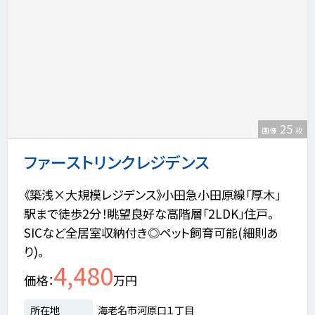
25
画像
枚
ファーストリンクレジデンス
《築浅×大規模レジデンス》小田急小田原線「厚木」
駅まで徒歩2分！眺望良好な高階層「2LDK」住戸。
SICなど全居室収納付き◎ペット飼育可能(細則あ
り)。
4,480
価格
万円
所在地
海老名市河原口１丁目