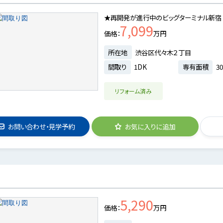
★再開発が進行中のビッグターミナル新宿
7,099
価格
万円
所在地
渋谷区代々木２丁目
間取り
1DK
専有面積
30
リフォーム済み
お問い合わせ・見学予約
お気に入りに追加
5,290
価格
万円