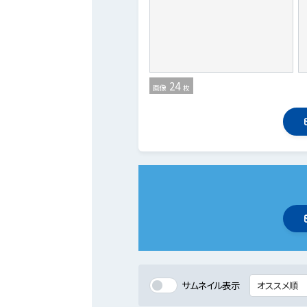
24
画像
枚
サムネイル表示