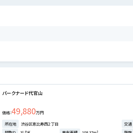
パークナード代官山
49,880
価格
万円
所在地
渋谷区恵比寿西２丁目
交通
間取り
3LDK
専有面積
108.37m²
階数