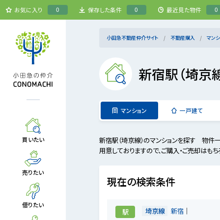
0
0
0
お気に入り
保存した条件
最近見た物件
小田急不動産仲介サイト
不動産購入
マンシ
新宿駅（埼京
マンション
一戸建て
新宿駅（埼京線）のマンションを探す 物件
買いたい
用意しておりますので、ご購入・ご売却はもち
売りたい
現在の検索条件
借りたい
埼京線
新宿
駅