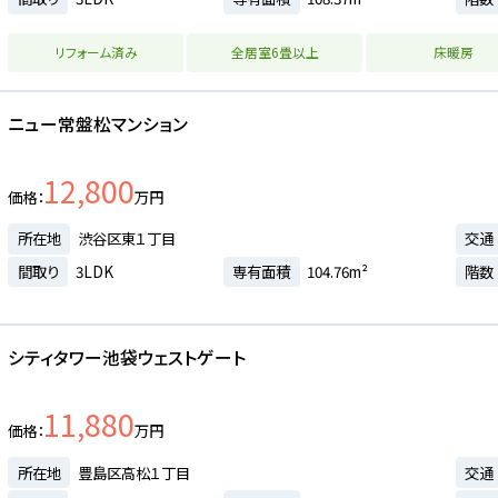
リフォーム済み
全居室6畳以上
床暖房
ニュー常盤松マンション
12,800
価格
万円
所在地
渋谷区東１丁目
交通
間取り
3LDK
専有面積
104.76m²
階数
シティタワー池袋ウェストゲート
11,880
価格
万円
所在地
豊島区高松１丁目
交通