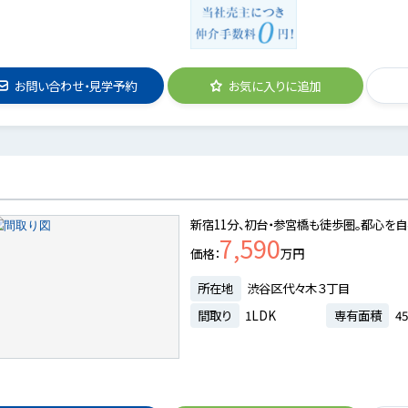
お問い合わせ・見学予約
お気に入りに追加
新宿11分、初台・参宮橋も徒歩圏。都心を
7,590
価格
万円
所在地
渋谷区代々木３丁目
間取り
1LDK
専有面積
45