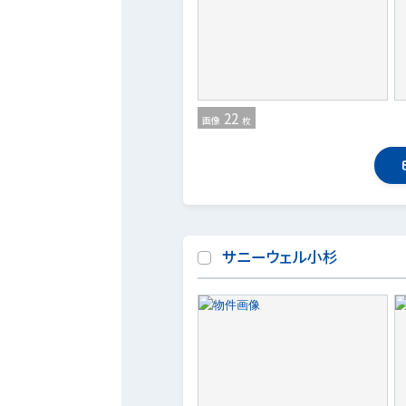
22
画像
枚
サニーウェル小杉