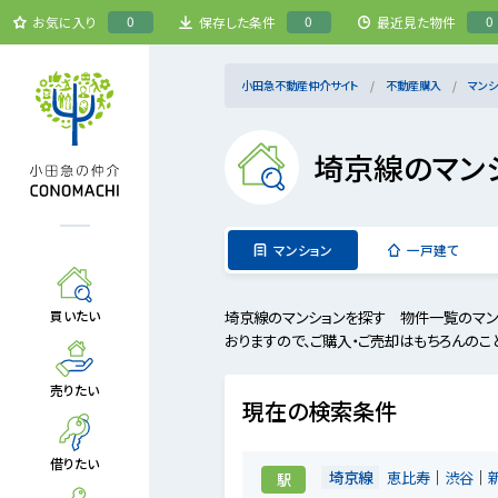
0
0
0
お気に入り
保存した条件
最近見た物件
小田急不動産仲介サイト
不動産購入
マンシ
埼京線のマン
マンション
一戸建て
埼京線のマンションを探す 物件一覧のマン
買いたい
おりますので、ご購入・ご売却はもちろんのこ
売りたい
現在の検索条件
借りたい
埼京線
恵比寿
渋谷
駅