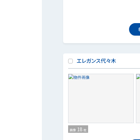
エレガンス代々木
18
画像
枚