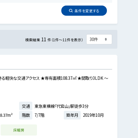
条件を
変更
する
11
検索結果
件（1件～11件を表示）
る軽快な交通アクセス ★専有面積108.37㎡ ★間取り3LDK ～
交通
東急東横線「代官山」駅徒歩3分
8.37m²
階数
7/7階
築年月
2019年10月
床暖房