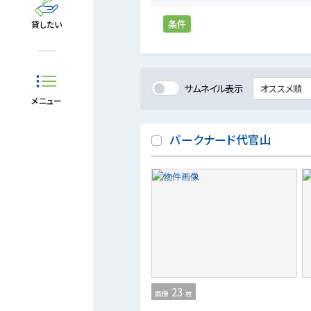
条件
貸したい
サムネイル表示
メニュー
パークナード代官山
23
画像
枚