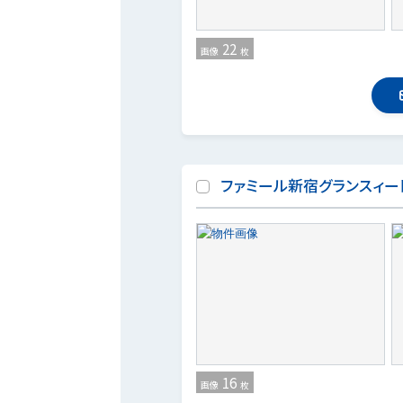
22
画像
枚
ファミール新宿グランスィー
16
画像
枚