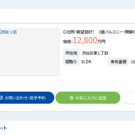
◎日照・眺望良好！ ３面バルコニー！閑静
12,800
価格
万円
所在地
渋谷区東１丁目
間取り
3LDK
専有面積
10
お問い合わせ・見学予約
お気に入りに追加
ート