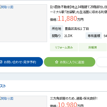
【小田急不動産】地上34階建て29階部分。
ーミナル駅「池袋駅」も生活圏に収める利
11,880
価格
万円
所在地
豊島区高松１丁目
間取り
2LDK
専有面積
54
リフォーム済み
床暖房
お問い合わせ・見学予約
お気に入りに追加
スト
三方角部屋のため、通風・採光良好！
10,980
価格
万円