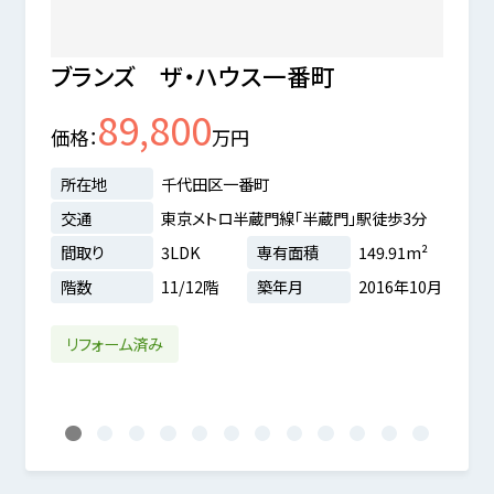
ブランズ ザ・ハウス一番町
シテ
89,800
価格
万円
価格
所在地
千代田区一番町
所在
交通
東京メトロ半蔵門線「半蔵門」駅徒歩3分
交通
間取り
3LDK
専有面積
149.91m²
間取
階数
11/12階
築年月
2016年10月
階数
7m²
6年03月
リフォーム済み
LD
1
2
3
4
5
6
7
8
9
10
11
12