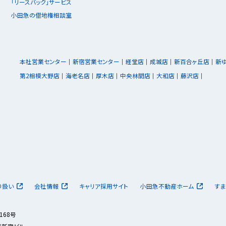
「リースバック」サービス
小田急の借地権相談室
本社営業センター
新宿営業センター
経堂店
成城店
新百合ヶ丘店
新
第2相模大野店
海老名店
厚木店
中央林間店
大和店
藤沢店
り扱い
会社情報
キャリア採用サイト
小田急不動産ホーム
すま
168号