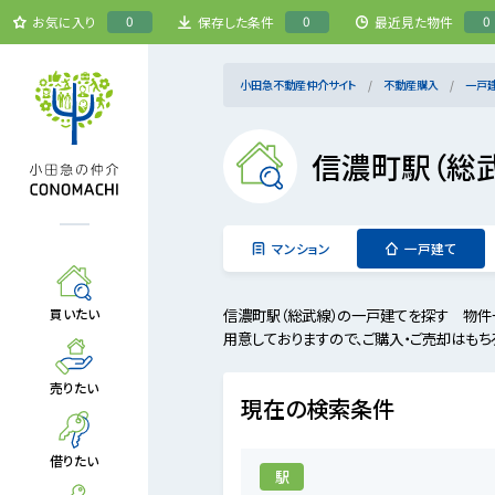
0
0
0
お気に入り
保存した条件
最近見た物件
小田急不動産仲介サイト
不動産購入
一戸
信濃町駅（総
マンション
一戸建て
信濃町駅（総武線）の一戸建てを探す 物件
買いたい
用意しておりますので、ご購入・ご売却はもち
売りたい
現在の検索条件
借りたい
駅