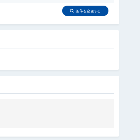
条件を
変更
する