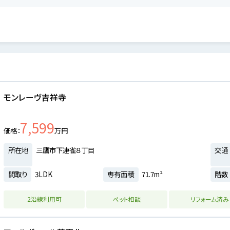
モンレーヴ吉祥寺
7,599
価格
万円
所在地
三鷹市下連雀８丁目
交通
間取り
3LDK
専有面積
71.7m²
階数
2沿線利用可
ペット相談
リフォーム済み