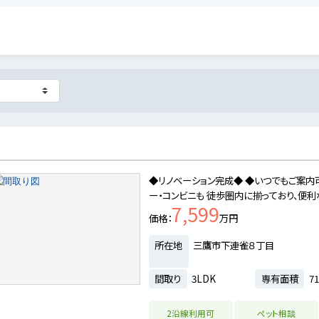
◆リノベーション完成◆ ◆いつでもご案内
ー・コンビニも 徒歩圏内に揃っており、便
7,599
価格
万円
所在地
三鷹市下連雀８丁目
間取り
3LDK
専有面積
71
2沿線利用可
ペット相談