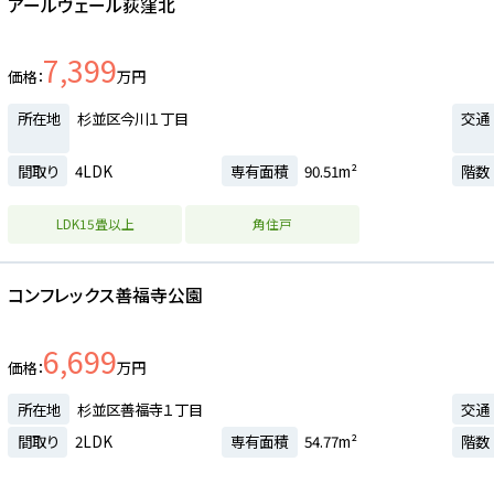
アールヴェール荻窪北
7,399
価格
万円
所在地
杉並区今川１丁目
交通
間取り
4LDK
専有面積
90.51m²
階数
LDK15畳以上
角住戸
コンフレックス善福寺公園
6,699
価格
万円
所在地
杉並区善福寺１丁目
交通
間取り
2LDK
専有面積
54.77m²
階数