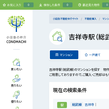
0
0
0
お気に入り
保存した条件
最近見た物件
小田急不動産仲介サイト
不動産購入
マンシ
吉祥寺駅（総
マンション
一戸建て
吉祥寺駅（総武線）のマンションを探す 物
買いたい
ご用意しておりますので、ご購入・ご売却はも
売りたい
現在の検索条件
借りたい
総武線
吉祥寺
駅