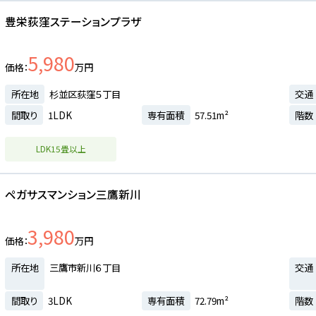
豊栄荻窪ステーションプラザ
5,980
価格
万円
所在地
杉並区荻窪５丁目
交通
間取り
1LDK
専有面積
57.51m²
階数
LDK15畳以上
ペガサスマンション三鷹新川
3,980
価格
万円
所在地
三鷹市新川６丁目
交通
間取り
3LDK
専有面積
72.79m²
階数