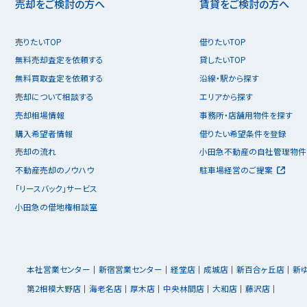
売却をご検討の方へ
賃貸をご検討の方へ
売りたいTOP
借りたいTOP
無料売却査定を依頼する
貸したいTOP
無料買取査定を依頼する
沿線・駅から探す
売却について相談する
エリアから探す
売却相場情報
事務所・店舗用物件を探す
購入希望者情報
借りたい希望条件を登録
売却の流れ
小田急不動産の自社管理物件
不動産売却のノウハウ
駐車場経営のご提案
「リースバック」サービス
小田急の借地権相談室
本社営業センター
新宿営業センター
経堂店
成城店
新百合ヶ丘店
新
第2相模大野店
海老名店
厚木店
中央林間店
大和店
藤沢店