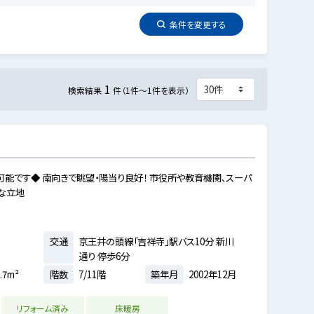
条件を
変更
する
1
検索結果
件（1件～1件を表示）
可能です◆ 南向きで眺望・陽当り良好！ 市役所や教育機関、スーパ
利な立地
交通
京王井の頭線「吉祥寺」駅バス10分 新川
通り 停歩6分
.7m²
階数
7/11階
築年月
2002年12月
リフォーム済み
床暖房