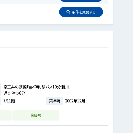
条件を
変更
する
京王井の頭線「吉祥寺」駅バス10分 新川
通り 停歩6分
7/11階
築年月
2002年12月
床暖房