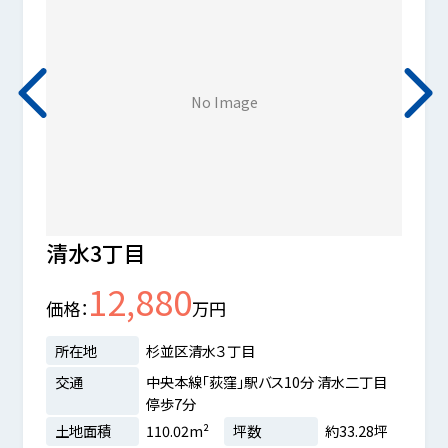
No Image
清水3丁目
清水
12,880
価格
万円
価格
所在地
杉並区清水３丁目
所在
交通
中央本線「荻窪」駅バス10分 清水二丁目
交通
停歩7分
土地面積
110.02m²
坪数
約33.28坪
土地