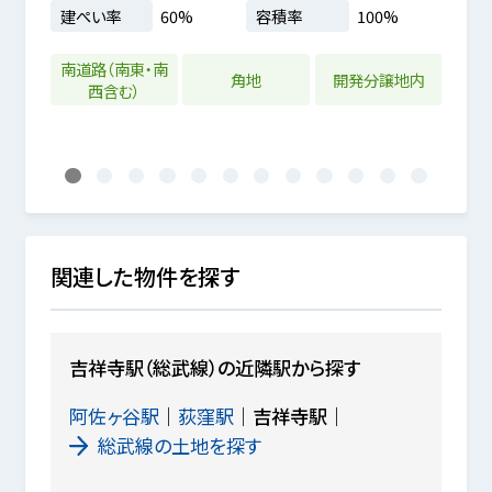
.99坪
建ぺい率
60%
容積率
100%
建ぺ
%
南道路（南東・南
南道
角地
開発分譲地内
西含む）
1
2
3
4
5
6
7
8
9
10
11
12
関連した物件を探す
吉祥寺駅（総武線）の近隣駅から探す
阿佐ヶ谷駅
荻窪駅
吉祥寺駅
総武線の土地を探す