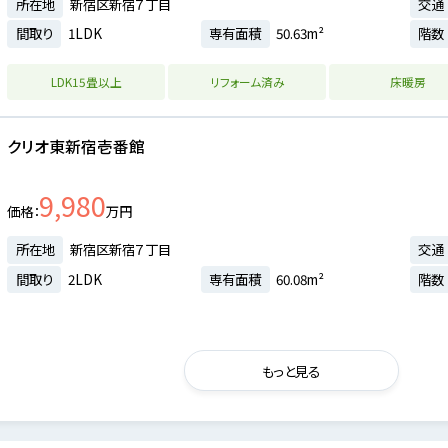
所在地
新宿区新宿７丁目
交通
間取り
1LDK
専有面積
50.63m²
階数
LDK15畳以上
リフォーム済み
床暖房
クリオ東新宿壱番館
9,980
価格
万円
所在地
新宿区新宿７丁目
交通
間取り
2LDK
専有面積
60.08m²
階数
もっと見る