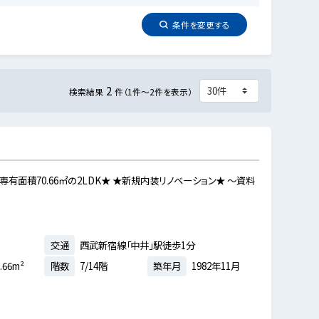
条件を
変更
する
2
検索結果
件（1件～2件を表示）
有面積70.66㎡の2LDK★ ★新規内装リノベーション★ ～資料
交通
西武新宿線「中井」駅徒歩1分
.66m²
階数
7/14階
築年月
1982年11月