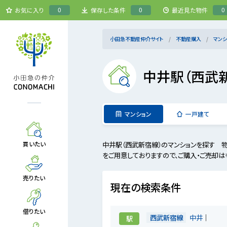
0
0
0
お気に入り
保存した条件
最近見た物件
小田急不動産仲介サイト
不動産購入
マンシ
中井駅（西武
マンション
一戸建て
中井駅（西武新宿線）のマンションを探す 
買いたい
をご用意しておりますので、ご購入・ご売却は
売りたい
現在の検索条件
借りたい
西武新宿線
中井
駅