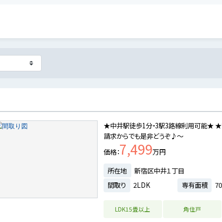
★中井駅徒歩1分・3駅3路線利用可能★ ★専
請求からでも是非どうぞ♪～
7,499
価格
万円
所在地
新宿区中井１丁目
間取り
2LDK
専有面積
70
LDK15畳以上
角住戸