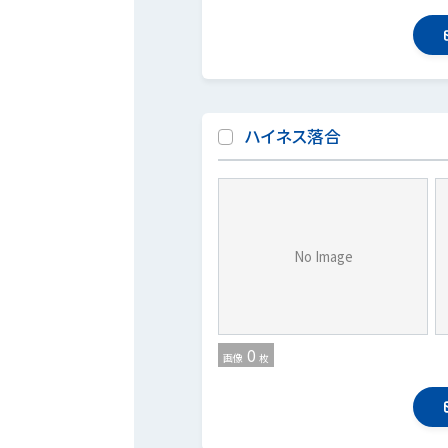
ハイネス落合
No Image
0
画像
枚