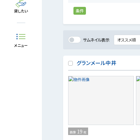
条件
貸したい
サムネイル表示
メニュー
グランメール中井
19
画像
枚