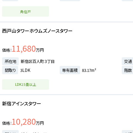
角住戸
西戸山タワーホウムズノースタワー
11,680
価格
万円
所在地
新宿区百人町３丁目
交通
間取り
3LDK
専有面積
83.17m²
階数
LDK15畳以上
新宿アインスタワー
10,280
価格
万円