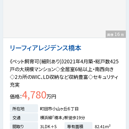
16
画像
枚
リーフィアレジデンス橋本
《ペット飼育可(細則あり)》2021年4月築・総戸数425
戸の大規模マンション◇全居室6帖以上・南西向き
◇2カ所のWIC、LD収納など収納豊富◇セキュリティ
充実
4,780
価格
万円
所在地
町田市小山ヶ丘６丁目
交通
横浜線「橋本」駅徒歩19分
間取り
3LDK＋S
専有面積
82.41m²