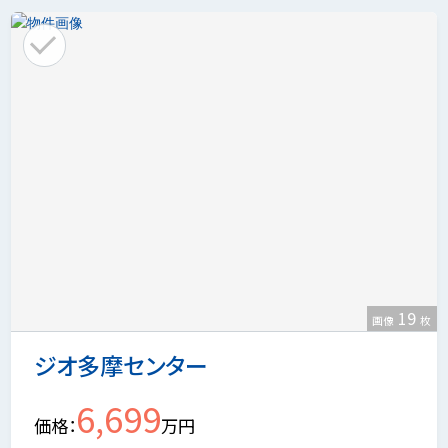
19
画像
枚
ジオ多摩センター
6,699
価格
万円