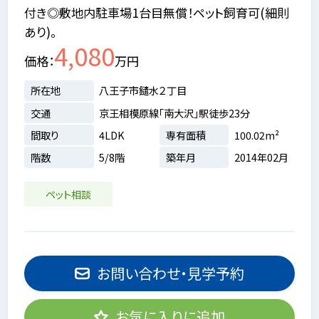
付き◎敷地内駐車場1台目無償！ペット飼育可(細則
あり)。
4,080
価格
万円
所在地
八王子市鑓水２丁目
交通
京王相模原線「南大沢」駅徒歩23分
間取り
4LDK
専有面積
100.02m²
階数
5/8階
築年月
2014年02月
ペット相談
お問い合わせ・見学予約
お気に入りに追加