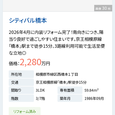
30
画像
枚
シティパル橋本
2026年4月に内装リフォーム完了！南向きにつき、陽
当り良好で過ごしやすい住まいです。京王相模原線
「橋本」駅まで徒歩15分、3路線利用可能で生活至便
な立地◎
2,280
価格
万円
所在地
相模原市緑区西橋本１丁目
交通
京王相模原線「橋本」駅徒歩15分
間取り
3LDK
専有面積
59.84m²
階数
3/7階
築年月
1986年09月
リフォーム済み