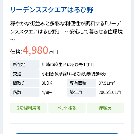
リーデンススクエアはるひ野
穏やかな街並みと多彩な利便性が調和する「リーデ
ンススクエアはるひ野」 ～安心して暮らせる住環境
～
4,980
価格
万円
所在地
川崎市麻生区はるひ野１丁目
交通
小田急多摩線「はるひ野」駅徒歩4分
間取り
3LDK
専有面積
87.51m²
階数
4/8階
築年月
2005年01月
2沿線利用可
ペット相談
床暖房