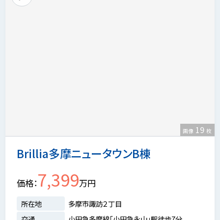
19
画像
枚
Brillia多摩ニュータウンB棟
7,399
価格
万円
所在地
多摩市諏訪２丁目
交通
小田急多摩線「小田急永山」駅徒歩7分