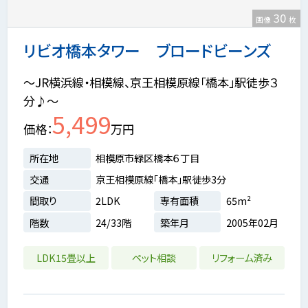
30
画像
枚
リビオ橋本タワー ブロードビーンズ
～JR横浜線・相模線、京王相模原線「橋本」駅徒歩３
分♪～
5,499
価格
万円
所在地
相模原市緑区橋本６丁目
交通
京王相模原線「橋本」駅徒歩3分
間取り
2LDK
専有面積
65m²
階数
24/33階
築年月
2005年02月
LDK15畳以上
ペット相談
リフォーム済み