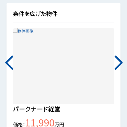
条件を広げた物件
パークナード経堂
経堂
11,990
価格
万円
価格