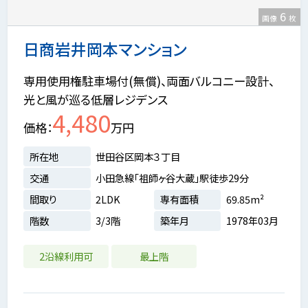
6
画像
枚
日商岩井岡本マンション
専用使用権駐車場付(無償)、両面バルコニー設計、
光と風が巡る低層レジデンス
4,480
価格
万円
所在地
世田谷区岡本３丁目
交通
小田急線「祖師ヶ谷大蔵」駅徒歩29分
間取り
2LDK
専有面積
69.85m²
階数
3/3階
築年月
1978年03月
2沿線利用可
最上階