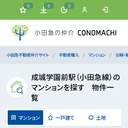
0
0
0
小田急不動産仲介サイト
不動産購入
マンション
沿線・
成城学園前駅（小田急線）の
マンションを探す 物件一
覧
マンション
一戸建て
土地