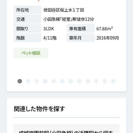
所在地
世田谷区桜上水１丁目
所在
交通
小田急線「経堂」駅徒歩12分
交通
間取り
3LDK
専有面積
67.88m²
間取
分
階数
4/11階
築年月
2016年09月
階数
5m²
8年03月
ペット相談
リフ
1
2
3
4
5
6
7
8
9
10
11
12
関連した物件を探す
成城学園前駅（小田急線）の近隣駅から探す