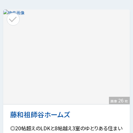
26
画像
枚
藤和祖師谷ホームズ
◎20帖超えのLDKと8帖越え3室のゆとりある住まい