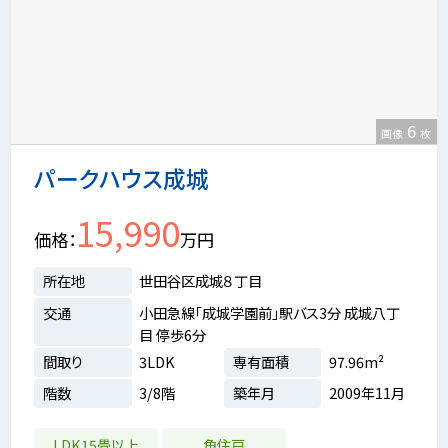
6
画像
枚
パークハウス成城
15,990
価格
万円
所在地
世田谷区成城８丁目
交通
小田急線「成城学園前」駅バス3分 成城八丁
目 停歩6分
間取り
3LDK
専有面積
97.96m²
階数
3/8階
築年月
2009年11月
LDK15畳以上
角住戸