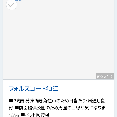
24
画像
枚
フォルスコート狛江
■３階部分東向き角住戸のため日当たり・風通し良
好 ■前面提供公園のため周囲の目線が気になりま
せん。 ■ペット飼育可