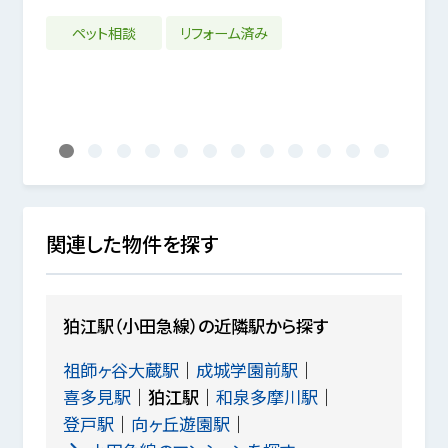
7年03月
ペット相談
リフォーム済み
2沿
1
2
3
4
5
6
7
8
9
10
11
12
関連した物件を探す
狛江駅（小田急線）の近隣駅から探す
祖師ヶ谷大蔵駅
成城学園前駅
喜多見駅
狛江駅
和泉多摩川駅
登戸駅
向ヶ丘遊園駅