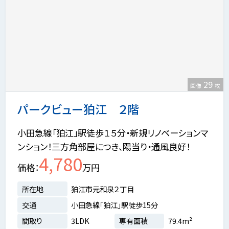
29
画像
枚
パークビュー狛江 ２階
小田急線「狛江」駅徒歩１５分・新規リノベーションマ
ンション！三方角部屋につき、陽当り・通風良好！
4,780
価格
万円
所在地
狛江市元和泉２丁目
交通
小田急線「狛江」駅徒歩15分
間取り
3LDK
専有面積
79.4m²