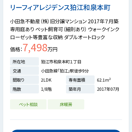
リーフィアレジデンス狛江和泉本町
小田急不動産（株）旧分譲マンション 2017年７月築
専用庭あり ペット飼育可（細則あり） ウォークインク
ローゼット等豊富な収納 ダブルオートロック
7,498
価格
万円
所在地
狛江市和泉本町１丁目
交通
小田急線「狛江」駅徒歩9分
間取り
2LDK
専有面積
62.1m²
階数
1/8階
築年月
2017年07月
ペット相談
床暖房