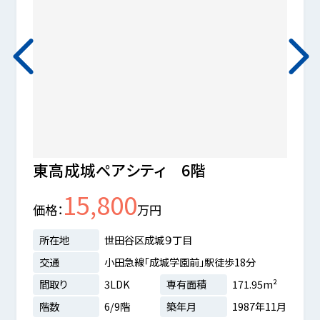
東高成城ペアシティ 6階
シャ
15,800
価格
万円
価格
所在地
世田谷区成城９丁目
所在
交通
小田急線「成城学園前」駅徒歩18分
交通
間取り
3LDK
専有面積
171.95m²
間取
階数
6/9階
築年月
1987年11月
階数
6m²