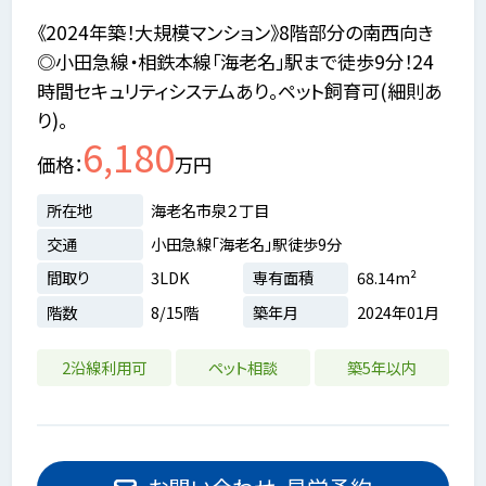
《2024年築！大規模マンション》8階部分の南西向き
◎小田急線・相鉄本線「海老名」駅まで徒歩9分！24
時間セキュリティシステムあり。ペット飼育可(細則あ
り)。
6,180
価格
万円
所在地
海老名市泉２丁目
交通
小田急線「海老名」駅徒歩9分
間取り
3LDK
専有面積
68.14m²
階数
8/15階
築年月
2024年01月
2沿線利用可
ペット相談
築5年以内