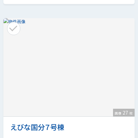
27
画像
枚
えびな国分７号棟