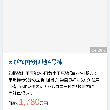
28
画像
枚
えびな国分団地４号棟
《3路線利用可能》小田急小田原線「海老名」駅まで
平坦徒歩9分の立地！陽当り・通風良好な3方角住戸
◎南西・北東側の両面バルコニー付き！敷地内に平
面駐車場あり。
1,780
価格
万円