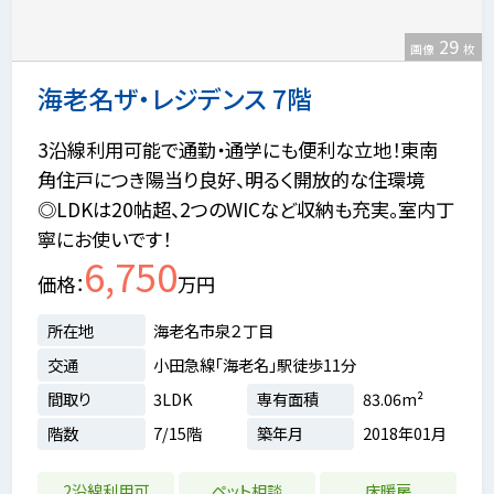
29
画像
枚
海老名ザ・レジデンス 7階
3沿線利用可能で通勤・通学にも便利な立地！東南
角住戸につき陽当り良好、明るく開放的な住環境
◎LDKは20帖超、2つのWICなど収納も充実。室内丁
寧にお使いです！
6,750
価格
万円
所在地
海老名市泉２丁目
交通
小田急線「海老名」駅徒歩11分
間取り
3LDK
専有面積
83.06m²
階数
7/15階
築年月
2018年01月
2沿線利用可
ペット相談
床暖房