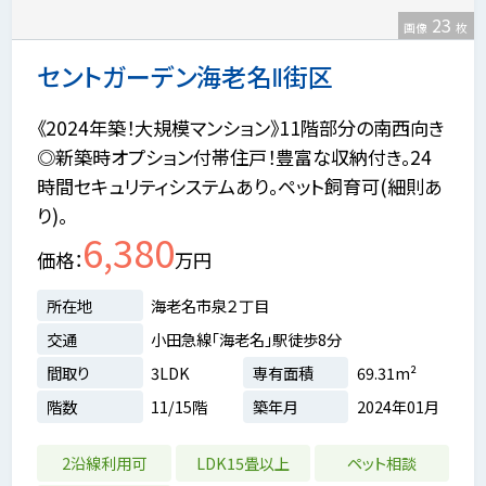
23
画像
枚
セントガーデン海老名Ⅱ街区
《2024年築！大規模マンション》11階部分の南西向き
◎新築時オプション付帯住戸！豊富な収納付き。24
時間セキュリティシステムあり。ペット飼育可(細則あ
り)。
6,380
価格
万円
所在地
海老名市泉２丁目
交通
小田急線「海老名」駅徒歩8分
間取り
3LDK
専有面積
69.31m²
階数
11/15階
築年月
2024年01月
2沿線利用可
LDK15畳以上
ペット相談