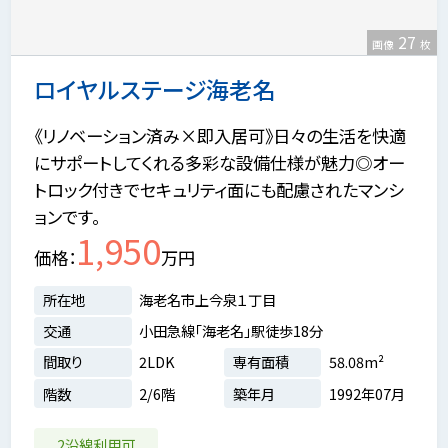
27
画像
枚
ロイヤルステージ海老名
《リノベーション済み×即入居可》日々の生活を快適
にサポートしてくれる多彩な設備仕様が魅力◎オー
トロック付きでセキュリティ面にも配慮されたマンシ
ョンです。
1,950
価格
万円
所在地
海老名市上今泉１丁目
交通
小田急線「海老名」駅徒歩18分
間取り
2LDK
専有面積
58.08m²
階数
2/6階
築年月
1992年07月
2沿線利用可