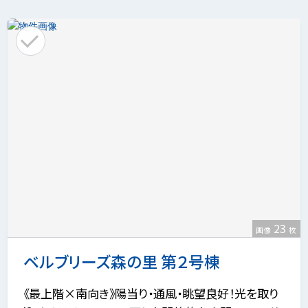
23
画像
枚
ベルブリーズ森の里 第２号棟
《最上階×南向き》陽当り・通風・眺望良好！光を取り