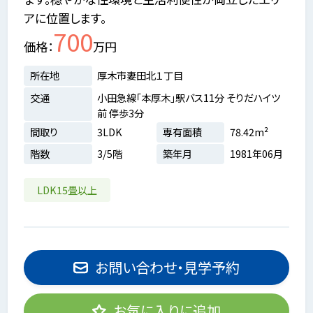
アに位置します。
700
価格
万円
所在地
厚木市妻田北１丁目
交通
小田急線「本厚木」駅バス11分 そりだハイツ
前 停歩3分
間取り
3LDK
専有面積
78.42m²
階数
3/5階
築年月
1981年06月
LDK15畳以上
お問い合わせ・見学予約
お気に入りに追加