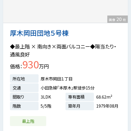
20
画像
枚
厚木岡田団地５号棟
◆最上階 × 南向き×両面バルコニー◆陽当たり・
通風良好
930
価格
万円
所在地
厚木市岡田１丁目
交通
小田急線「本厚木」駅徒歩15分
間取り
3LDK
専有面積
68.62m²
階数
5/5階
築年月
1979年08月
最上階