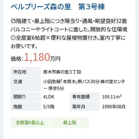
ベルブリーズ森の里 第３号棟
《5階建て・最上階につき陽当り・通風・眺望良好》2面
バルコニーやライトコートに面した、開放的な住環境
◎全居室6帖超×便利な屋根物置付き。室内丁寧に
お使いです。
1,180
価格
万円
所在地
厚木市森の里３丁目
交通
小田急線「本厚木」駅バス30分 森の里センタ
ー 停歩5分
間取り
4LDK
専有面積
109.11m²
階数
5/5階
築年月
1990年08月
全居室6畳以上
最上階