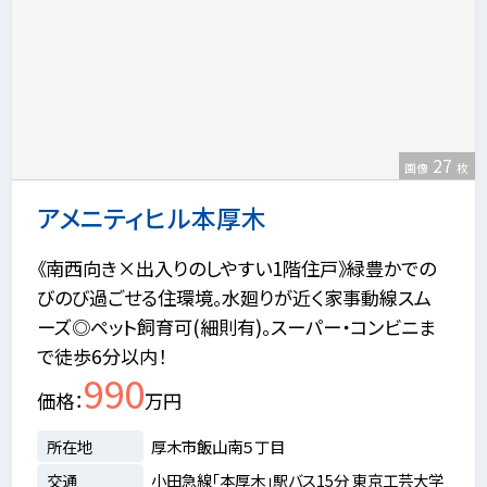
27
画像
枚
アメニティヒル本厚木
《南西向き×出入りのしやすい1階住戸》緑豊かでの
びのび過ごせる住環境。水廻りが近く家事動線スム
ーズ◎ペット飼育可(細則有)。スーパー・コンビニま
で徒歩6分以内！
990
価格
万円
所在地
厚木市飯山南５丁目
交通
小田急線「本厚木」駅バス15分 東京工芸大学