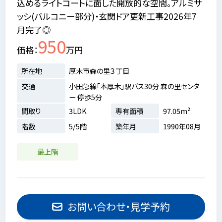
込めるライトコートに面した開放的な空間。アルミサ
ッシ(バルコニー部分)・玄関ドア更新工事2026年7
月完了◎
950
価格
万円
所在地
厚木市森の里３丁目
交通
小田急線「本厚木」駅バス30分 森の里センタ
ー 停歩5分
間取り
3LDK
専有面積
97.05m²
階数
5/5階
築年月
1990年08月
最上階
お問い合わせ・見学予約