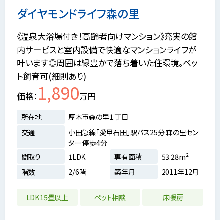
ダイヤモンドライフ森の里
《温泉大浴場付き！高齢者向けマンション》充実の館
内サービスと室内設備で快適なマンションライフが
叶います◎周囲は緑豊かで落ち着いた住環境。ペッ
ト飼育可(細則あり)
1,890
価格
万円
所在地
厚木市森の里１丁目
交通
小田急線「愛甲石田」駅バス25分 森の里セン
ター 停歩4分
間取り
1LDK
専有面積
53.28m²
階数
2/6階
築年月
2011年12月
LDK15畳以上
ペット相談
床暖房