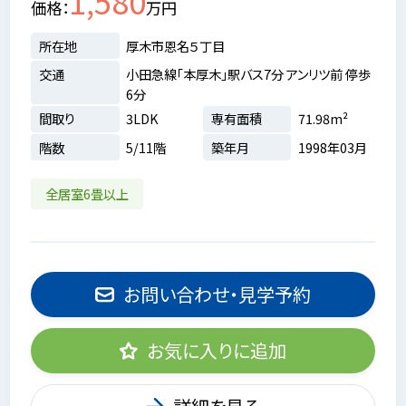
1,580
価格
万円
所在地
厚木市恩名５丁目
交通
小田急線「本厚木」駅バス7分 アンリツ前 停歩
6分
間取り
3LDK
専有面積
71.98m²
階数
5/11階
築年月
1998年03月
全居室6畳以上
お問い合わせ・見学予約
お気に入りに追加