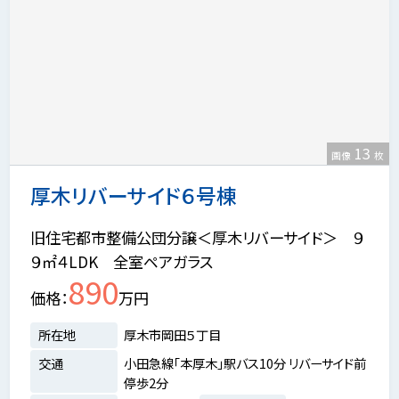
13
画像
枚
厚木リバーサイド６号棟
旧住宅都市整備公団分譲＜厚木リバーサイド＞ ９
９㎡４LDK 全室ペアガラス
890
価格
万円
所在地
厚木市岡田５丁目
交通
小田急線「本厚木」駅バス10分 リバーサイド前
停歩2分