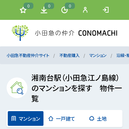
0
0
0
小田急不動産仲介サイト
不動産購入
マンション
沿線・
湘南台駅（小田急江ノ島線）
のマンションを探す 物件一
覧
マンション
一戸建て
土地