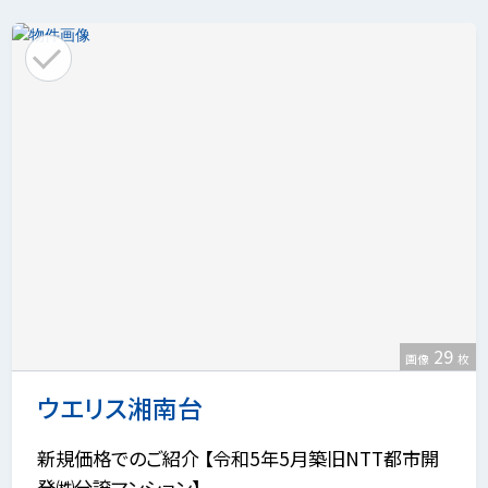
29
画像
枚
ウエリス湘南台
新規価格でのご紹介 【令和5年5月築旧NTT都市開
発㈱分譲マンション】