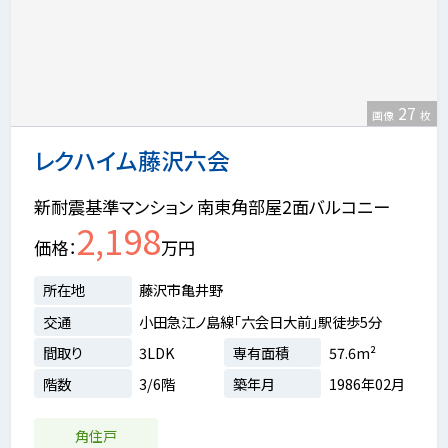
27
画像
枚
レクハイム藤沢六会
新耐震基準マンション 南東角部屋2面バルコニー
2,198
価格
万円
所在地
藤沢市亀井野
交通
小田急江ノ島線「六会日大前」駅徒歩5分
間取り
3LDK
専有面積
57.6m²
階数
3/6階
築年月
1986年02月
角住戸