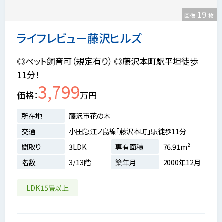
19
画像
枚
ライフレビュー藤沢ヒルズ
◎ペット飼育可（規定有り） ◎藤沢本町駅平坦徒歩
11分！
3,799
価格
万円
所在地
藤沢市花の木
交通
小田急江ノ島線「藤沢本町」駅徒歩11分
間取り
3LDK
専有面積
76.91m²
階数
3/13階
築年月
2000年12月
LDK15畳以上