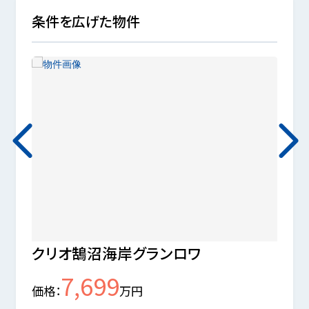
条件を広げた物件
クリオ鵠沼海岸グランロワ
ウエ
7,699
価格
万円
価格