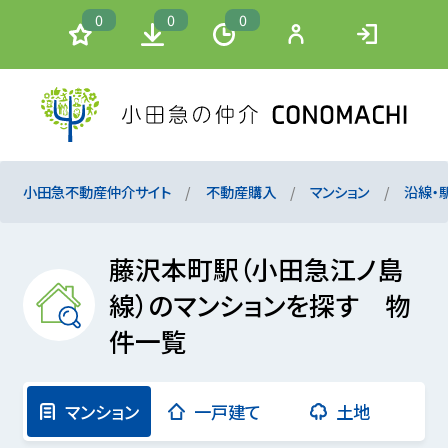
0
0
0
小田急不動産仲介サイト
不動産購入
マンション
沿線・
藤沢本町駅（小田急江ノ島
線）のマンションを探す 物
件一覧
マンション
一戸建て
土地