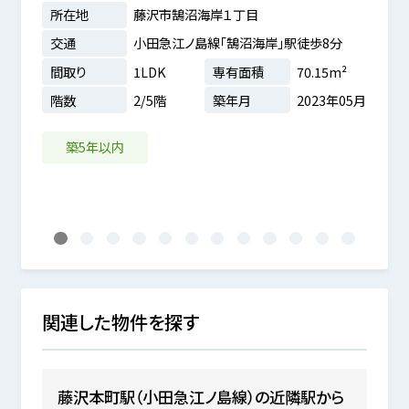
所在地
藤沢市鵠沼海岸１丁目
所在
交通
小田急江ノ島線「鵠沼海岸」駅徒歩8分
交通
間取り
1LDK
専有面積
70.15m²
間取
歩7分
階数
2/5階
築年月
2023年05月
階数
6m²
4年12月
築5年以内
ペ
1
2
3
4
5
6
7
8
9
10
11
12
関連した物件を探す
藤沢本町駅（小田急江ノ島線）の近隣駅から