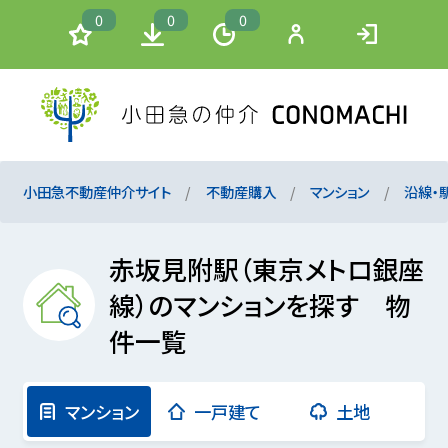
0
0
0
小田急不動産仲介サイト
不動産購入
マンション
沿線・
赤坂見附駅（東京メトロ銀座
線）のマンションを探す 物
件一覧
マンション
一戸建て
土地